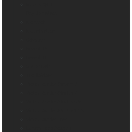
Mantis Q40
Ray-Ban Meta
Monarch
Mountbatten
Odyssey
Reveal 16
Reveal 16i
StellarTrek
TactileView
Victor Reader Stream 3
Victor Reader Stratus 2
Victor Reader Stratus4 M
Victor Reader Stratus12 M
Victor Reader Trek
Échantillons Acapela