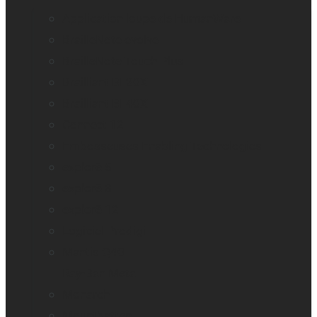
Application loupe de HumanWare
BrailleNote evolve
BrailleNote Touch Plus
Brailliant BI 20X
Brailliant BI 40X
Connect 12
Embosseuses Enabling Technologies
explorē 5
explorē 8
explorē 12
Logiciel Prodigi
Mantis Q40
Ray-Ban Meta
Monarch
Mountbatten