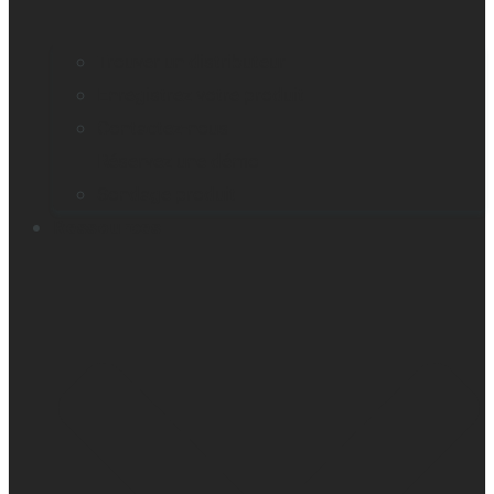
Trouver un distributeur
Enregistrez votre produit
Contactez-nous
Réservez une démo
Sondage produit
Ressources