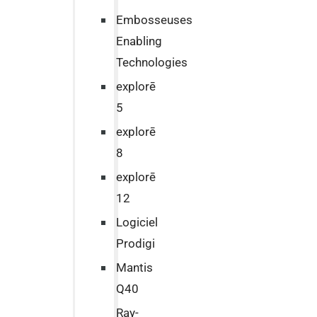
Embosseuses
Enabling
Technologies
explorē
5
explorē
8
explorē
12
Logiciel
Prodigi
Mantis
Q40
Ray-