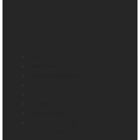
Cécité
Basse vision
Education accessible
Promotion
Loupes et agrandisseurs
Appareils braille
Assistants audio
Orientation & Mobilité
Lunettes intelligentes