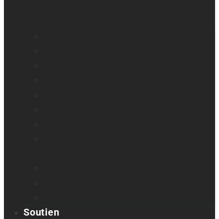
Cécité
Basse vision
Education accessible
Promotion
Loupes et agrandisseurs
Appareils braille
Assistants audio
Orientation & Mobilité
Lunettes intelligentes
Appareil intelligent de lecture
Embosseuses
Accessoires
Soutien