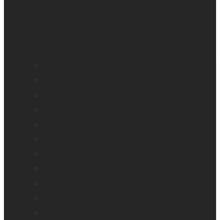
Application loupe de HumanWare
BrailleNote evolve
BrailleNote Touch Plus
Brailliant BI 20X
Brailliant BI 40X
Connect 12
Embosseuses Enabling Technologies
explorē 5
explorē 8
explorē 12
Logiciel Prodigi