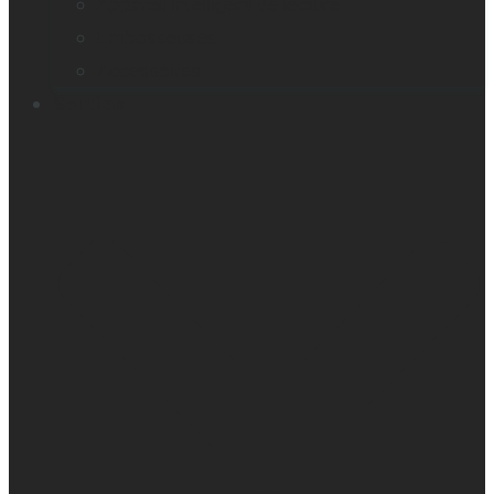
Appareil intelligent de lecture
Embosseuses
Accessoires
Soutien