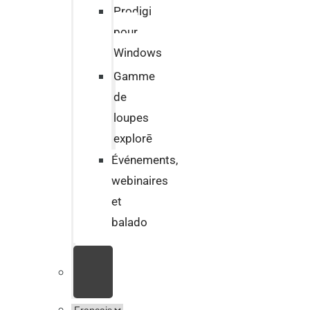
Prodigi
pour
Windows
Gamme
de
loupes
explorē
Événements,
webinaires
et
balado