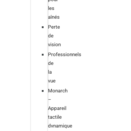
les
aînés
Perte
de
vision
Professionnels
de
la
vue
Monarch
–
Appareil
tactile
dynamique