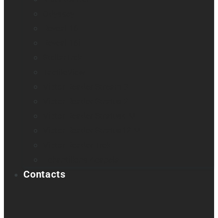
Odyssey
Reveal 16
Reveal 16i
StellarTrek
TactileView
Victor Reader Stream 3
Victor Reader Stratus 2
Victor Reader Stratus4 M
Victor Reader Stratus12 M
Victor Reader Trek
Échantillons Acapela
Contacts