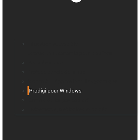
Education accessible
Lecture et autonomie pour les aînés
Perte de vision
Professionnels de la vue
Monarch – Appareil tactile dynamique
Prodigi pour Windows
Gamme de loupes explorē
Événements, webinaires et balado