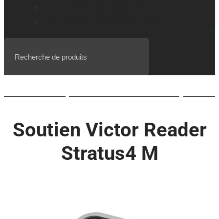
Gamme de loupes explorē
Événements, webinaires et balado
Liste d’attente pour le BrailleNote evolve QWERTY
Soutien Victor Reader
Stratus4 M