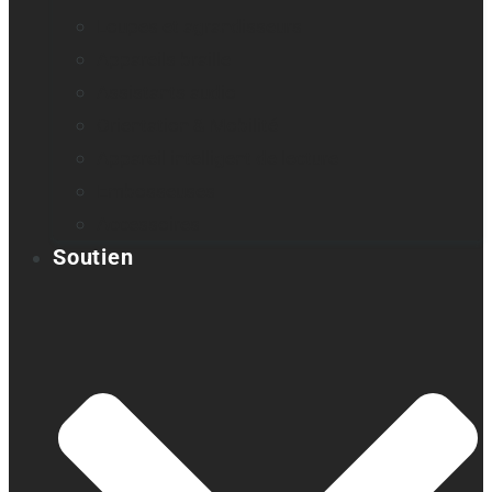
Loupes et agrandisseurs
Appareils braille
Assistants audio
Orientation & Mobilité
Appareil intelligent de lecture
Embosseuses
Accessoires
Soutien