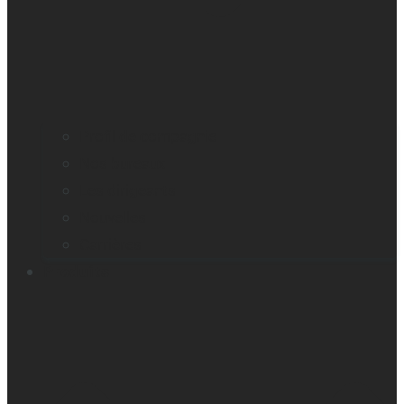
Profil de compagnie
Nos bureaux
Les dirigeants
Nouvelles
Carrières
Produits