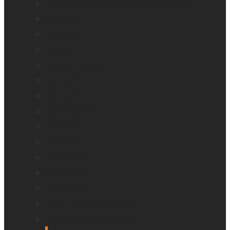
Embosseuses Enabling Technologies
explorē 5
explorē 8
explorē 12
Logiciel Prodigi
Mantis Q40
Monarch
Mountbatten
Odyssey
Reveal 16
Reveal 16i
StellarTrek
TactileView
Victor Reader Stream 3
Victor Reader Stratus 2