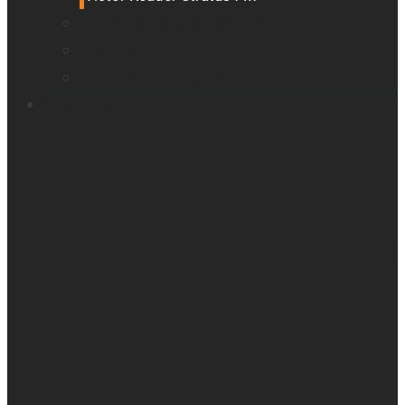
Victor Reader Stratus12 M
Victor Reader Trek
Échantillons Acapela
Contacts