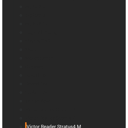
explorē 5
explorē 8
explorē 12
Logiciel Prodigi
Mantis Q40
Monarch
Mountbatten
Odyssey
Reveal 16
Reveal 16i
StellarTrek
TactileView
Victor Reader Stream 3
Victor Reader Stratus 2
Victor Reader Stratus4 M