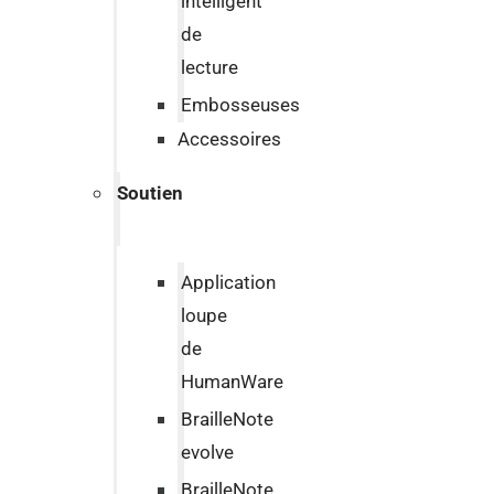
intelligent
de
lecture
Embosseuses
Accessoires
Soutien
Application
loupe
de
HumanWare
BrailleNote
evolve
BrailleNote