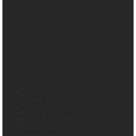
Education accessible
Perte de vision
Professionnels de la vue
Monarch – Appareil tactile dynamique
Prodigi pour Windows