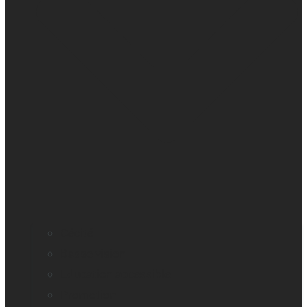
Cécité
Basse vision
Education accessible
Promotion