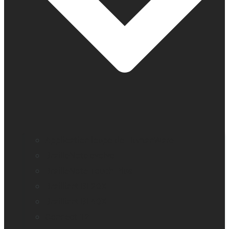
Application loupe de HumanWare
BrailleNote evolve
BrailleNote Touch Plus
Brailliant BI 20X
Brailliant BI 40X
Connect 12