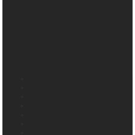
Application loupe de HumanWare
BrailleNote evolve
BrailleNote Touch Plus
Brailliant BI 20X
Brailliant BI 40X
Connect 12
Embosseuses Enabling Technologies