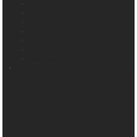
Loupes et agrandisseurs
Appareils braille
Assistants audio
Orientation & Mobilité
Appareil intelligent de lecture
Embosseuses
Accessoires
Soutien