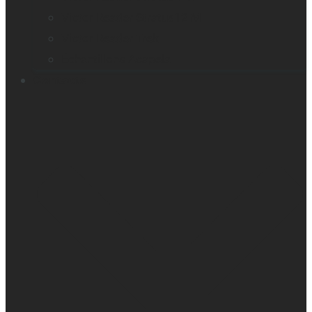
Victor Reader Stratus12 M
Victor Reader Trek
Échantillons Acapela
Contacts