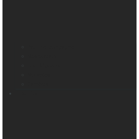
Profil de compagnie
Nos bureaux
Les dirigeants
Nouvelles
Carrières
Produits