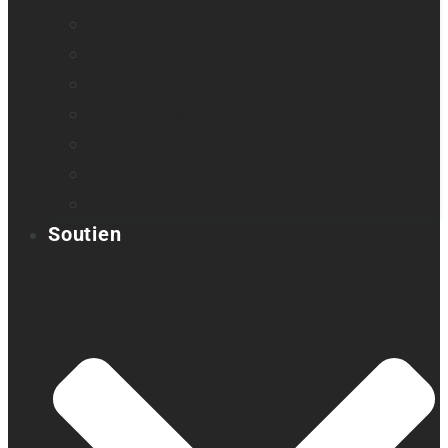
Loupes et agrandisseurs
Appareils braille
Assistants audio
Orientation & Mobilité
Appareil intelligent de lecture
Embosseuses
Accessoires
Soutien