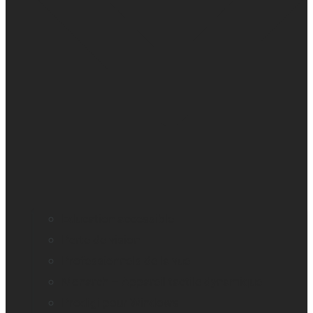
Education accessible
Perte de vision
Professionnels de la vue
Monarch – Appareil tactile dynamique
Prodigi pour Windows