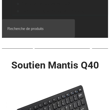
Gamme de loupes explorē
Événements, webinaires et balado
Liste d’attente pour le BrailleNote evolve QWERTY
Soutien Mantis Q40