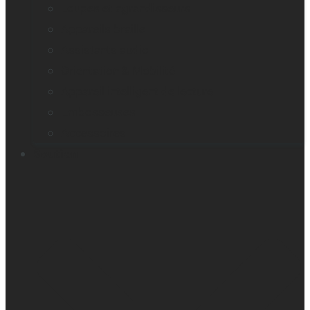
Loupes et agrandisseurs
Appareils braille
Assistants audio
Orientation & Mobilité
Appareil intelligent de lecture
Embosseuses
Accessoires
Soutien