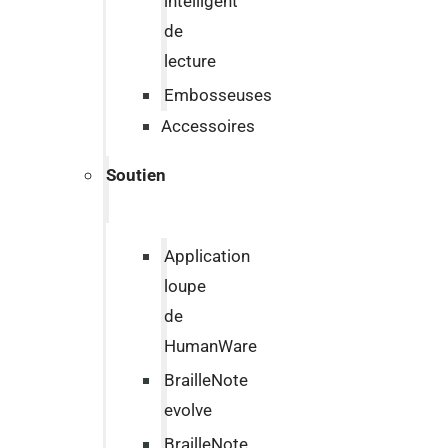
intelligent
de
lecture
Embosseuses
Accessoires
Soutien
Application
loupe
de
HumanWare
BrailleNote
evolve
BrailleNote