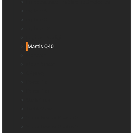
Embosseuses Enabling Technologies
explorē 5
explorē 8
explorē 12
Logiciel Prodigi
Mantis Q40
Monarch
Mountbatten
Odyssey
Reveal 16
Reveal 16i
StellarTrek
TactileView
Victor Reader Stream 3
Victor Reader Stratus 2