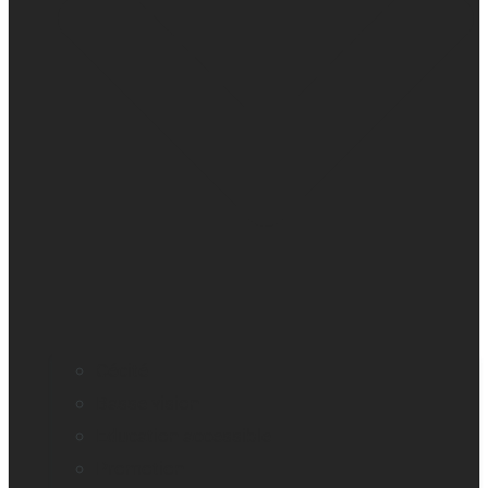
Cécité
Basse vision
Education accessible
Promotion