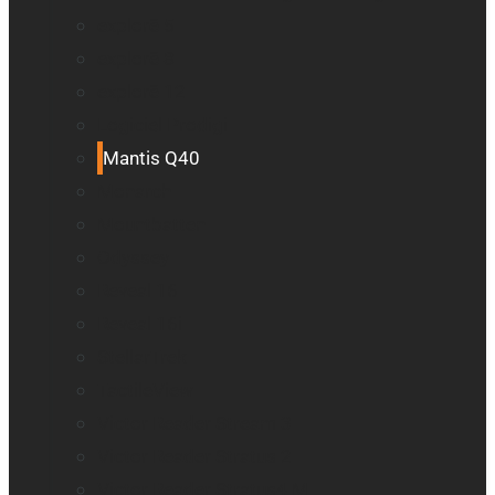
explorē 5
explorē 8
explorē 12
Logiciel Prodigi
Mantis Q40
Monarch
Mountbatten
Odyssey
Reveal 16
Reveal 16i
StellarTrek
TactileView
Victor Reader Stream 3
Victor Reader Stratus 2
Victor Reader Stratus4 M