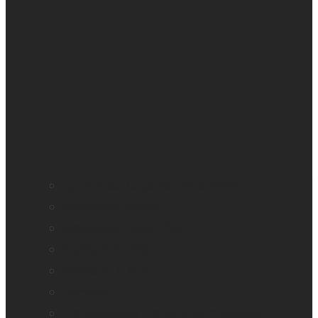
Application loupe de HumanWare
BrailleNote evolve
BrailleNote Touch Plus
Brailliant BI 20X
Brailliant BI 40X
Connect 12
Embosseuses Enabling Technologies