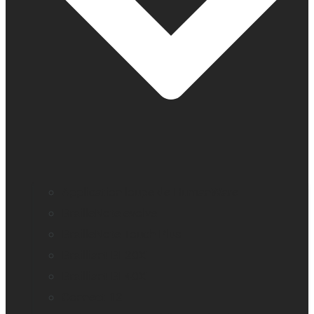
Application loupe de HumanWare
BrailleNote evolve
BrailleNote Touch Plus
Brailliant BI 20X
Brailliant BI 40X
Connect 12