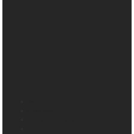
Cécité
Basse vision
Education accessible
Promotion