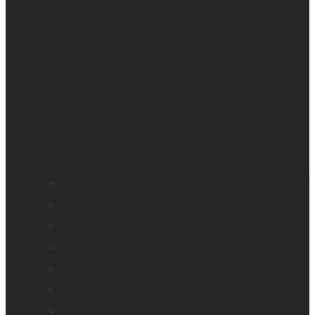
Application loupe de HumanWare
BrailleNote evolve
BrailleNote Touch Plus
Brailliant BI 20X
Brailliant BI 40X
Connect 12
Embosseuses Enabling Technologies