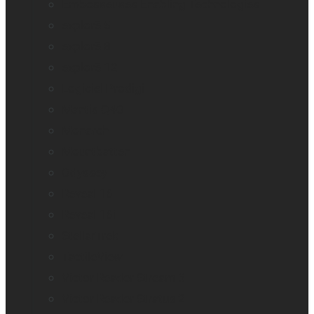
Embosseuses Enabling Technologies
explorē 5
explorē 8
explorē 12
Logiciel Prodigi
Mantis Q40
Monarch
Mountbatten
Odyssey
Reveal 16
Reveal 16i
StellarTrek
TactileView
Victor Reader Stream 3
Victor Reader Stratus 2