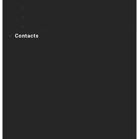
Victor Reader Stratus12 M
Victor Reader Trek
Échantillons Acapela
Contacts