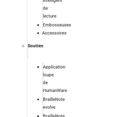
intelligent
de
lecture
Embosseuses
Accessoires
Soutien
Application
loupe
de
HumanWare
BrailleNote
evolve
BrailleNote