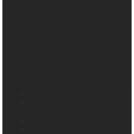
Education accessible
Perte de vision
Professionnels de la vue
Monarch – Appareil tactile dynamique
Prodigi pour Windows