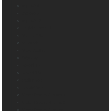
explorē 5
explorē 8
explorē 12
Logiciel Prodigi
Mantis Q40
Monarch
Mountbatten
Odyssey
Reveal 16
Reveal 16i
StellarTrek
TactileView
Victor Reader Stream 3
Victor Reader Stratus 2
Victor Reader Stratus4 M