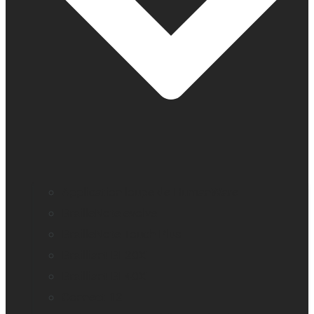
Application loupe de HumanWare
BrailleNote evolve
BrailleNote Touch Plus
Brailliant BI 20X
Brailliant BI 40X
Connect 12