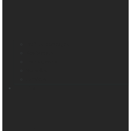
Profil de compagnie
Nos bureaux
Les dirigeants
Nouvelles
Carrières
Produits