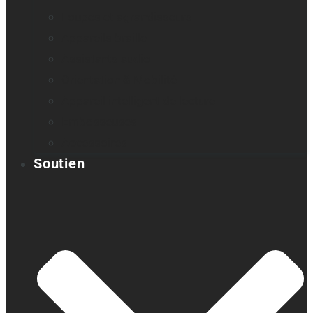
Loupes et agrandisseurs
Appareils braille
Assistants audio
Orientation & Mobilité
Appareil intelligent de lecture
Embosseuses
Accessoires
Soutien