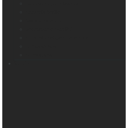
Loupes et agrandisseurs
Appareils braille
Assistants audio
Orientation & Mobilité
Appareil intelligent de lecture
Embosseuses
Accessoires
Soutien