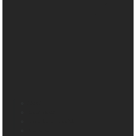
Cécité
Basse vision
Education accessible
Promotion