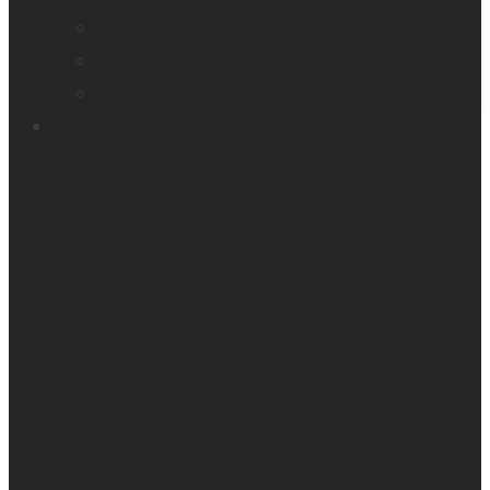
Victor Reader Stratus12 M
Victor Reader Trek
Échantillons Acapela
Contacts