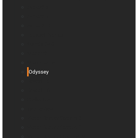
explorē 5
explorē 8
explorē 12
Logiciel Prodigi
Mantis Q40
Monarch
Mountbatten
Odyssey
Reveal 16
Reveal 16i
StellarTrek
TactileView
Victor Reader Stream 3
Victor Reader Stratus 2
Victor Reader Stratus4 M