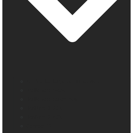
Application loupe de HumanWare
BrailleNote evolve
BrailleNote Touch Plus
Brailliant BI 20X
Brailliant BI 40X
Connect 12