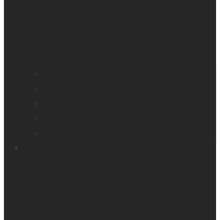
Profil de compagnie
Nos bureaux
Les dirigeants
Nouvelles
Carrières
Produits