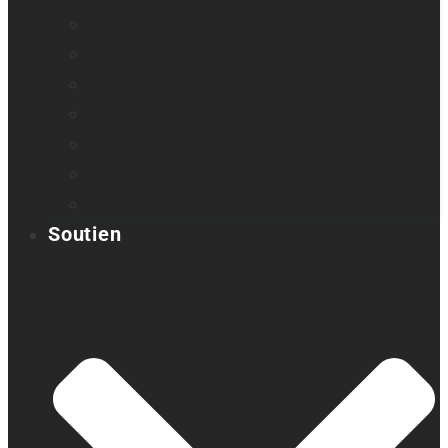
Loupes et agrandisseurs
Appareils braille
Assistants audio
Orientation & Mobilité
Appareil intelligent de lecture
Embosseuses
Accessoires
Soutien