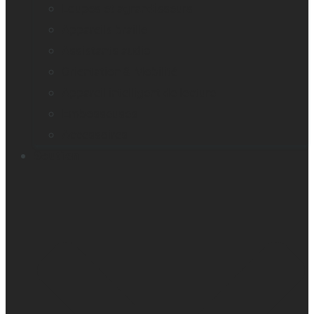
Loupes et agrandisseurs
Appareils braille
Assistants audio
Orientation & Mobilité
Appareil intelligent de lecture
Embosseuses
Accessoires
Soutien