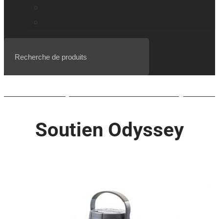
Gamme de loupes explorē
Événements, webinaires et balado
Liste d’attente pour le BrailleNote evolve QWERTY
Soutien Odyssey