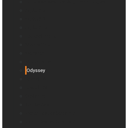
Embosseuses Enabling Technologies
explorē 5
explorē 8
explorē 12
Logiciel Prodigi
Mantis Q40
Monarch
Mountbatten
Odyssey
Reveal 16
Reveal 16i
StellarTrek
TactileView
Victor Reader Stream 3
Victor Reader Stratus 2