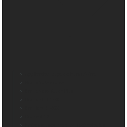
Application loupe de HumanWare
BrailleNote evolve
BrailleNote Touch Plus
Brailliant BI 20X
Brailliant BI 40X
Connect 12
Embosseuses Enabling Technologies