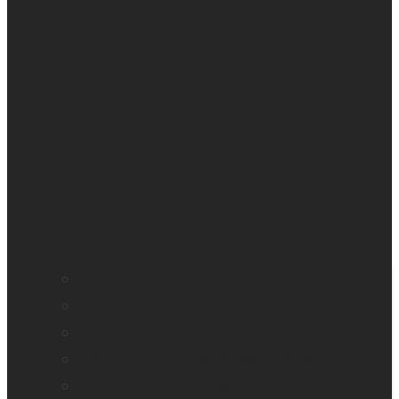
Education accessible
Perte de vision
Professionnels de la vue
Monarch – Appareil tactile dynamique
Prodigi pour Windows