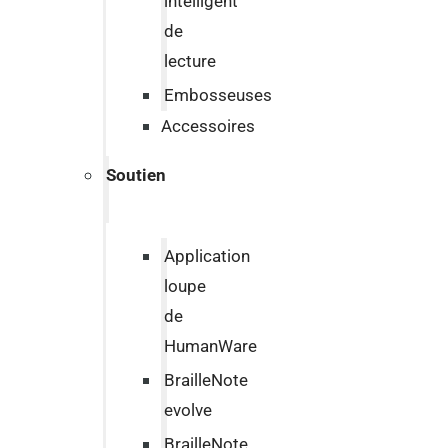
intelligent
de
lecture
Embosseuses
Accessoires
Soutien
Application
loupe
de
HumanWare
BrailleNote
evolve
BrailleNote