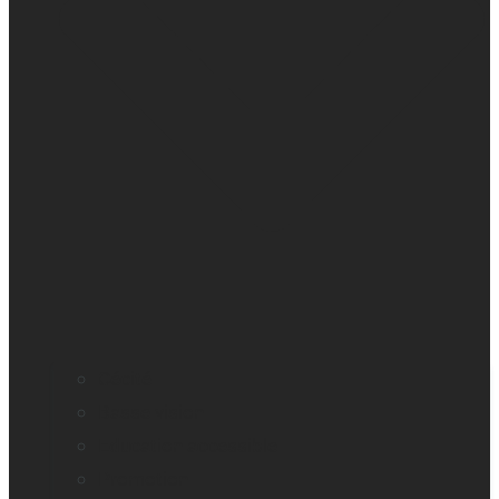
Cécité
Basse vision
Education accessible
Promotion