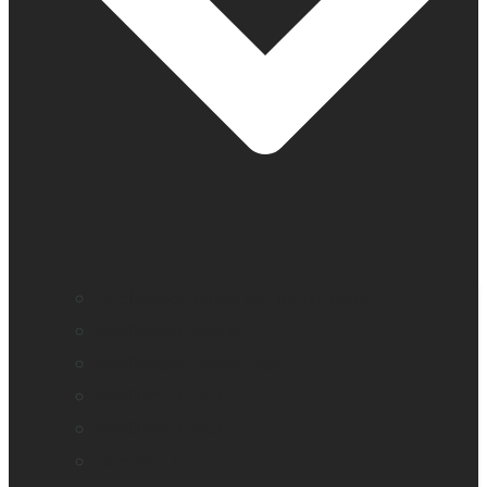
Application loupe de HumanWare
BrailleNote evolve
BrailleNote Touch Plus
Brailliant BI 20X
Brailliant BI 40X
Connect 12