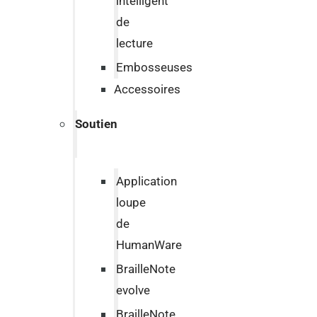
intelligent
de
lecture
Embosseuses
Accessoires
Soutien
Application
loupe
de
HumanWare
BrailleNote
evolve
BrailleNote