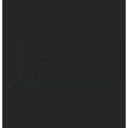
Profil de compagnie
Nos bureaux
Les dirigeants
Nouvelles
Carrières
Produits