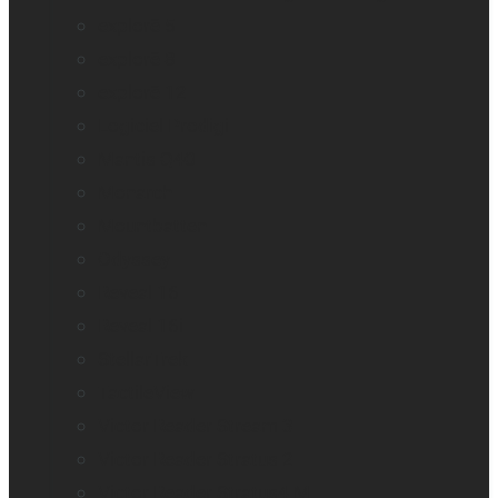
explorē 5
explorē 8
explorē 12
Logiciel Prodigi
Mantis Q40
Monarch
Mountbatten
Odyssey
Reveal 16
Reveal 16i
StellarTrek
TactileView
Victor Reader Stream 3
Victor Reader Stratus 2
Victor Reader Stratus4 M