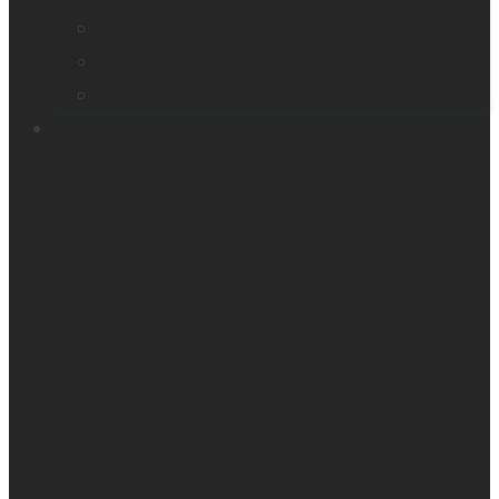
Victor Reader Stratus12 M
Victor Reader Trek
Échantillons Acapela
Contacts