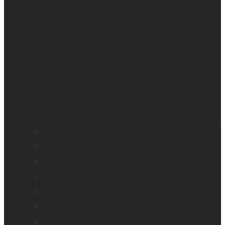
Application loupe de HumanWare
BrailleNote evolve
BrailleNote Touch Plus
Brailliant BI 20X
Brailliant BI 40X
Connect 12
Embosseuses Enabling Technologies