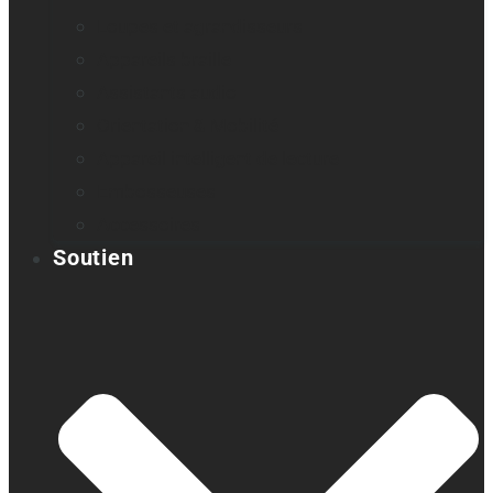
Loupes et agrandisseurs
Appareils braille
Assistants audio
Orientation & Mobilité
Appareil intelligent de lecture
Embosseuses
Accessoires
Soutien