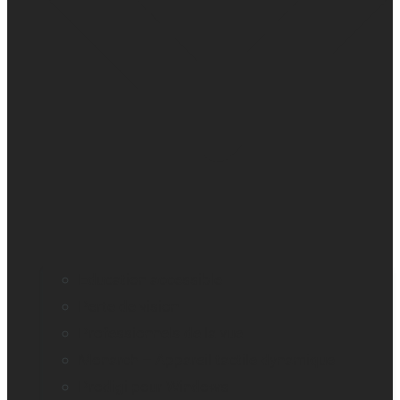
Education accessible
Perte de vision
Professionnels de la vue
Monarch – Appareil tactile dynamique
Prodigi pour Windows