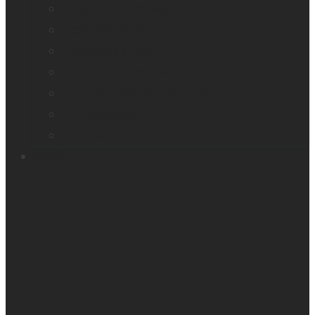
Loupes et agrandisseurs
Appareils braille
Assistants audio
Orientation & Mobilité
Appareil intelligent de lecture
Embosseuses
Accessoires
Soutien