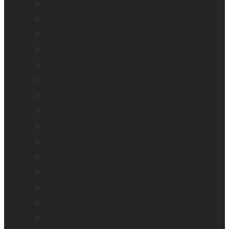
Embosseuses Enabling Technologies
explorē 5
explorē 8
explorē 12
Logiciel Prodigi
Mantis Q40
Monarch
Mountbatten
Odyssey
Reveal 16
Reveal 16i
StellarTrek
TactileView
Victor Reader Stream 3
Victor Reader Stratus 2