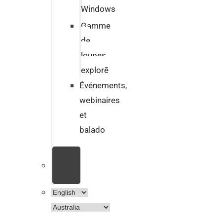
Windows
Gamme
de
loupes
explorē
Événements,
webinaires
et
balado