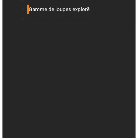
Prodigi pour Windows
Gamme de loupes explorē
Événements, webinaires et balado