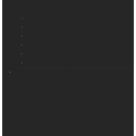
TactileView
Victor Reader Stream 3
Victor Reader Stratus 2
Victor Reader Stratus4 M
Victor Reader Stratus12 M
Victor Reader Trek
Échantillons Acapela
Contacts