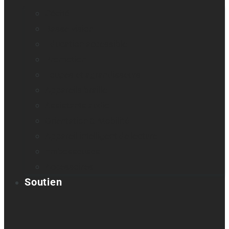
Cécité
Basse vision
Education accessible
Promotion
Loupes et agrandisseurs
Appareils braille
Assistants audio
Orientation & Mobilité
Appareil intelligent de lecture
Embosseuses
Accessoires
Soutien