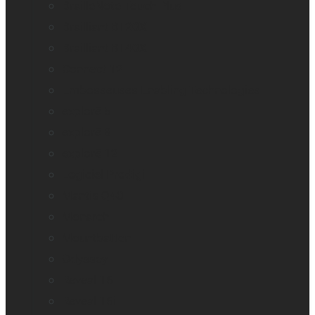
BrailleNote Touch Plus
Brailliant BI 20X
Brailliant BI 40X
Connect 12
Embosseuses Enabling Technologies
explorē 5
explorē 8
explorē 12
Logiciel Prodigi
Mantis Q40
Monarch
Mountbatten
Odyssey
Reveal 16
Reveal 16i