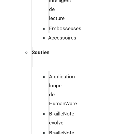
intelligent
de
lecture
Embosseuses
Accessoires
Soutien
Application
loupe
de
HumanWare
BrailleNote
evolve
BrailleNote