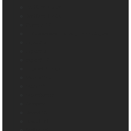
Brailliant BI 20X
Brailliant BI 40X
Connect 12
Embosseuses Enabling Technologies
explorē 5
explorē 8
explorē 12
Logiciel Prodigi
Mantis Q40
Monarch
Mountbatten
Odyssey
Reveal 16
Reveal 16i
StellarTrek