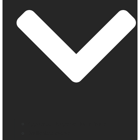
Application loupe de HumanWare
BrailleNote evolve