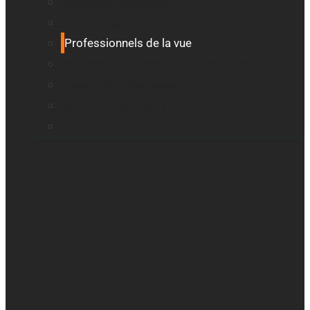
Education accessible
Perte de vision
Professionnels de la vue
Monarch – Appareil tactile dynamique
Prodigi pour Windows
Gamme de loupes explorē
Événements, webinaires et balado