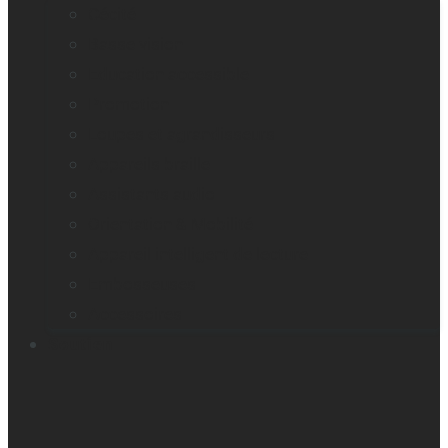
Cécité
Basse vision
Education accessible
Promotion
Loupes et agrandisseurs
Appareils braille
Assistants audio
Orientation & Mobilité
Appareil intelligent de lecture
Embosseuses
Accessoires
Soutien