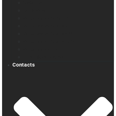
StellarTrek
TactileView
Victor Reader Stream 3
Victor Reader Stratus 2
Victor Reader Stratus4 M
Victor Reader Stratus12 M
Victor Reader Trek
Échantillons Acapela
Contacts