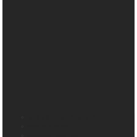
Application loupe de HumanWare
BrailleNote evolve
BrailleNote Touch Plus