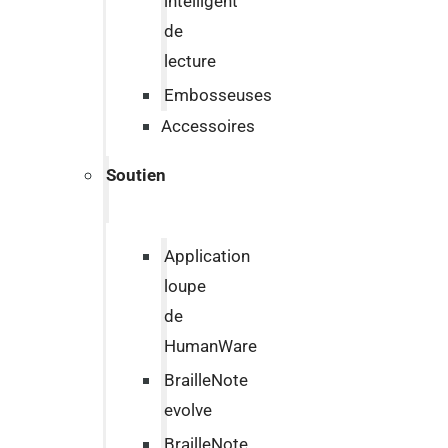
intelligent
de
lecture
Embosseuses
Accessoires
Soutien
Application
loupe
de
HumanWare
BrailleNote
evolve
BrailleNote