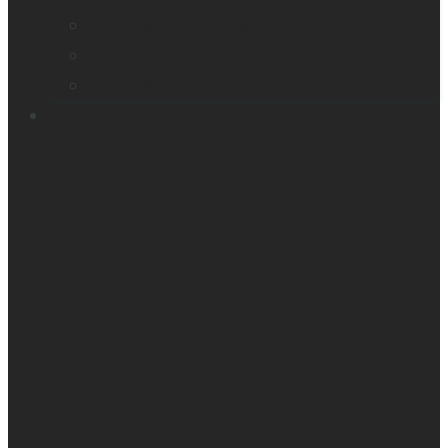
Victor Reader Stratus12 M
Victor Reader Trek
Échantillons Acapela
Contacts