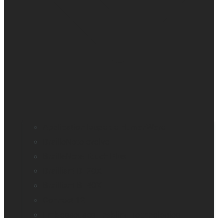
Application loupe de HumanWare
BrailleNote evolve
BrailleNote Touch Plus
Brailliant BI 20X
Brailliant BI 40X
Connect 12
Embosseuses Enabling Technologies