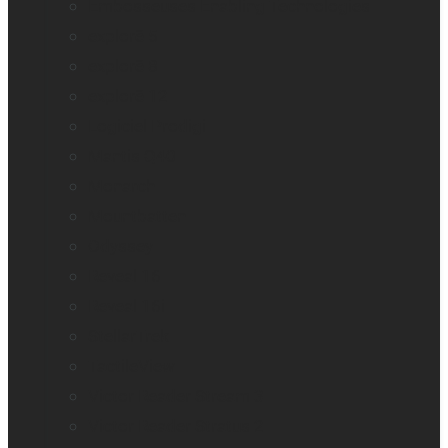
Embosseuses Enabling Technologies
explorē 5
explorē 8
explorē 12
Logiciel Prodigi
Mantis Q40
Monarch
Mountbatten
Odyssey
Reveal 16
Reveal 16i
StellarTrek
TactileView
Victor Reader Stream 3
Victor Reader Stratus 2