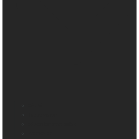
Cécité
Basse vision
Education accessible
Promotion