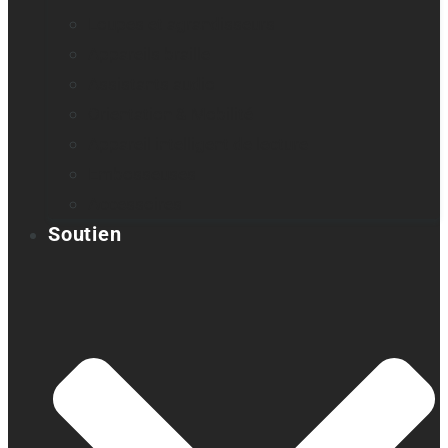
Loupes et agrandisseurs
Appareils braille
Assistants audio
Orientation & Mobilité
Appareil intelligent de lecture
Embosseuses
Accessoires
Soutien