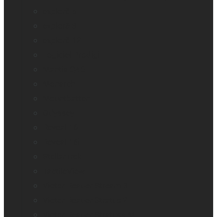
explorē 5
explorē 8
explorē 12
Logiciel Prodigi
Mantis Q40
Monarch
Mountbatten
Odyssey
Reveal 16
Reveal 16i
StellarTrek
TactileView
Victor Reader Stream 3
Victor Reader Stratus 2
Victor Reader Stratus4 M