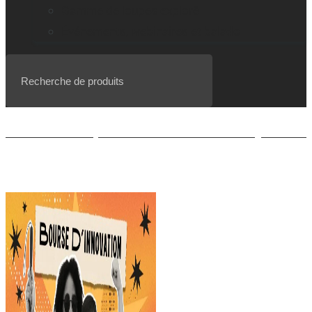
Gamme de loupes explorē
Événements, webinaires et balado
Liste d’attente pour le BrailleNote evolve QWERTY