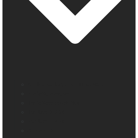
Application loupe de HumanWare
BrailleNote evolve
BrailleNote Touch Plus
Brailliant BI 20X
Brailliant BI 40X
Connect 12