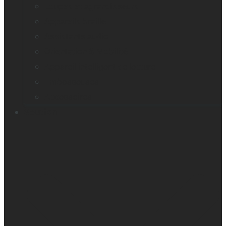
Loupes et agrandisseurs
Appareils braille
Assistants audio
Orientation & Mobilité
Appareil intelligent de lecture
Embosseuses
Accessoires
Soutien