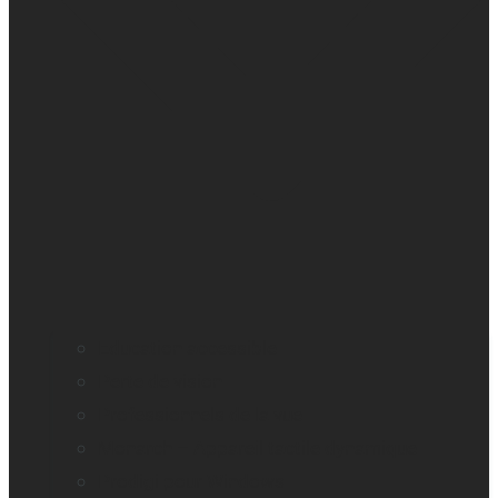
Education accessible
Perte de vision
Professionnels de la vue
Monarch – Appareil tactile dynamique
Prodigi pour Windows