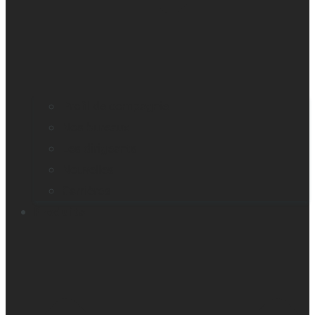
Profil de compagnie
Nos bureaux
Les dirigeants
Nouvelles
Carrières
Produits