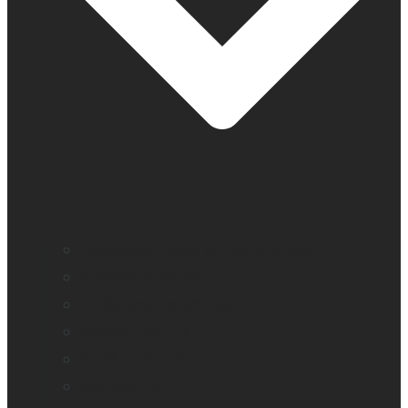
Application loupe de HumanWare
BrailleNote evolve
BrailleNote Touch Plus
Brailliant BI 20X
Brailliant BI 40X
Connect 12