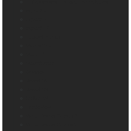
Embosseuses Enabling Technologies
explorē 5
explorē 8
explorē 12
Logiciel Prodigi
Mantis Q40
Monarch
Mountbatten
Odyssey
Reveal 16
Reveal 16i
StellarTrek
TactileView
Victor Reader Stream 3
Victor Reader Stratus 2