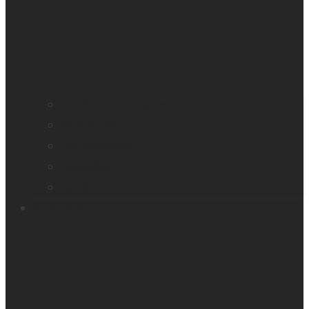
Profil de compagnie
Nos bureaux
Les dirigeants
Nouvelles
Carrières
Produits