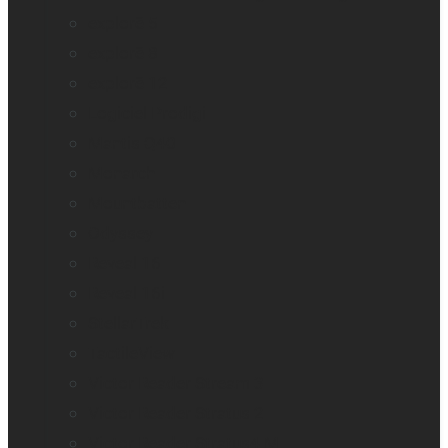
explorē 5
explorē 8
explorē 12
Logiciel Prodigi
Mantis Q40
Monarch
Mountbatten
Odyssey
Reveal 16
Reveal 16i
StellarTrek
TactileView
Victor Reader Stream 3
Victor Reader Stratus 2
Victor Reader Stratus4 M