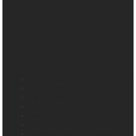
Application loupe de HumanWare
BrailleNote evolve
BrailleNote Touch Plus
Brailliant BI 20X
Brailliant BI 40X
Connect 12
Embosseuses Enabling Technologies