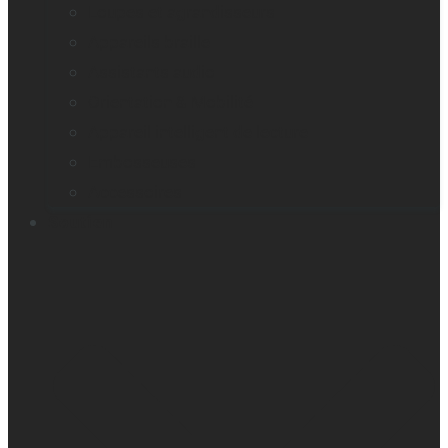
Loupes et agrandisseurs
Appareils braille
Assistants audio
Orientation & Mobilité
Appareil intelligent de lecture
Embosseuses
Accessoires
Soutien