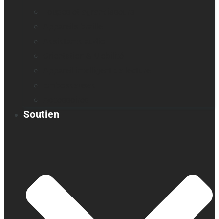
Loupes et agrandisseurs
Appareils braille
Assistants audio
Orientation & Mobilité
Appareil intelligent de lecture
Embosseuses
Accessoires
Soutien