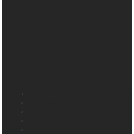
Education accessible
Perte de vision
Professionnels de la vue
Monarch – Appareil tactile dynamique
Prodigi pour Windows