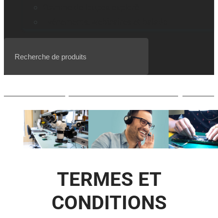
Gamme de loupes explorē
Événements, webinaires et balado
Liste d’attente pour le BrailleNote evolve QWERTY
TERMES ET
CONDITIONS