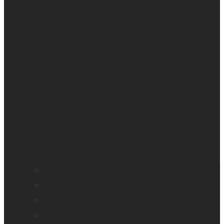
Cécité
Basse vision
Education accessible
Promotion