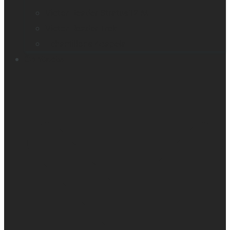
Victor Reader Stratus12 M
Victor Reader Trek
Échantillons Acapela
Contacts