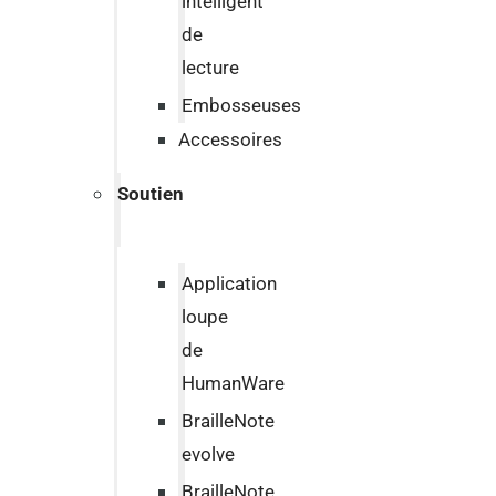
intelligent
de
lecture
Embosseuses
Accessoires
Soutien
Application
loupe
de
HumanWare
BrailleNote
evolve
BrailleNote