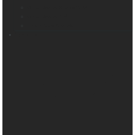
Victor Reader Stratus12 M
Victor Reader Trek
Échantillons Acapela
Contacts