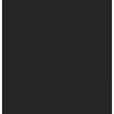
Education accessible
Perte de vision
Professionnels de la vue
Monarch – Appareil tactile dynamique
Prodigi pour Windows