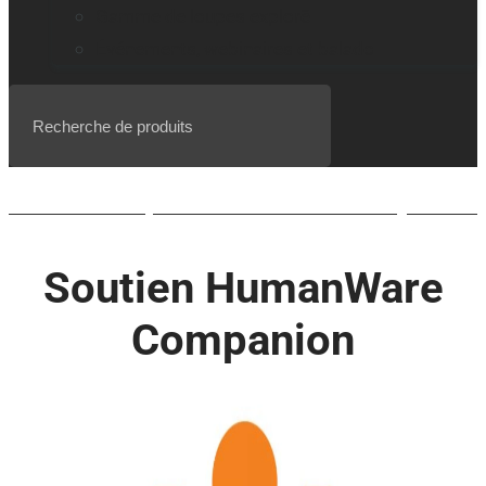
Gamme de loupes explorē
Événements, webinaires et balado
Liste d’attente pour le BrailleNote evolve QWERTY
Soutien HumanWare
Companion