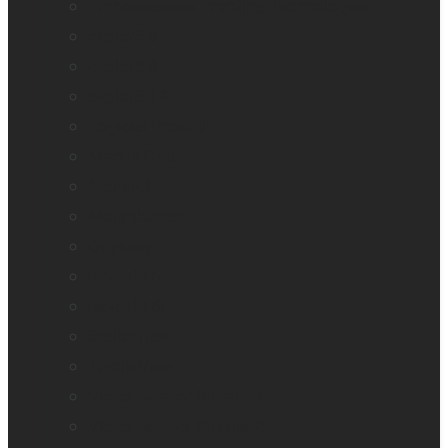
Embosseuses Enabling Technologies
explorē 5
explorē 8
explorē 12
Logiciel Prodigi
Mantis Q40
Monarch
Mountbatten
Odyssey
Reveal 16
Reveal 16i
StellarTrek
TactileView
Victor Reader Stream 3
Victor Reader Stratus 2