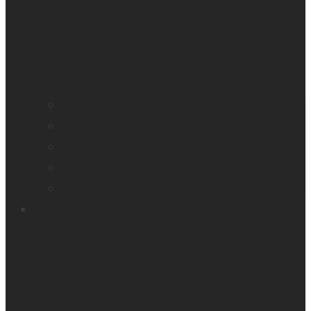
Profil de compagnie
Nos bureaux
Les dirigeants
Nouvelles
Carrières
Produits