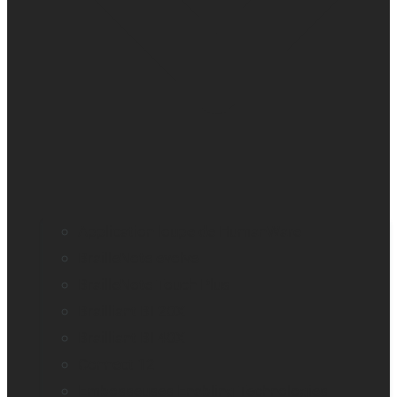
Application loupe de HumanWare
BrailleNote evolve
BrailleNote Touch Plus
Brailliant BI 20X
Brailliant BI 40X
Connect 12
Embosseuses Enabling Technologies