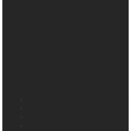
Cécité
Basse vision
Education accessible
Promotion