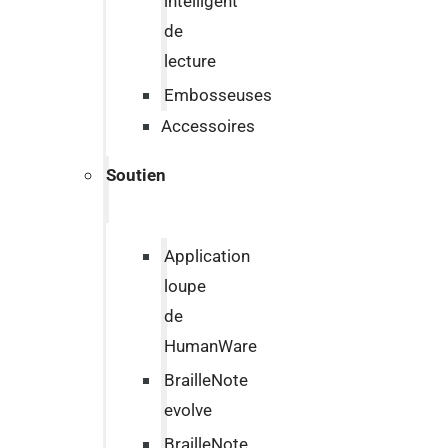
intelligent
de
lecture
Embosseuses
Accessoires
Soutien
Application
loupe
de
HumanWare
BrailleNote
evolve
BrailleNote