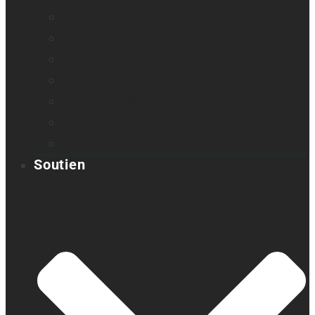
Loupes et agrandisseurs
Appareils braille
Assistants audio
Orientation & Mobilité
Appareil intelligent de lecture
Embosseuses
Accessoires
Soutien