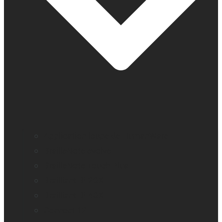
Application loupe de HumanWare
BrailleNote evolve
BrailleNote Touch Plus
Brailliant BI 20X
Brailliant BI 40X
Connect 12