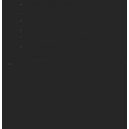
Loupes et agrandisseurs
Appareils braille
Assistants audio
Orientation & Mobilité
Appareil intelligent de lecture
Embosseuses
Accessoires
Soutien