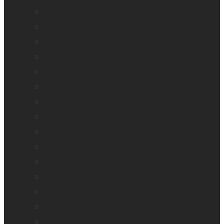
explorē 5
explorē 8
explorē 12
Logiciel Prodigi
Mantis Q40
Monarch
Mountbatten
Odyssey
Reveal 16
Reveal 16i
StellarTrek
TactileView
Victor Reader Stream 3
Victor Reader Stratus 2
Victor Reader Stratus4 M