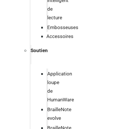
intelligent
de
lecture
Embosseuses
Accessoires
Soutien
Application
loupe
de
HumanWare
BrailleNote
evolve
BrailleNote