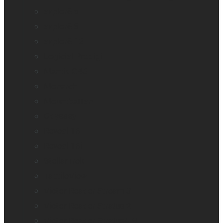
explorē 5
explorē 8
explorē 12
Logiciel Prodigi
Mantis Q40
Monarch
Mountbatten
Odyssey
Reveal 16
Reveal 16i
StellarTrek
TactileView
Victor Reader Stream 3
Victor Reader Stratus 2
Victor Reader Stratus4 M