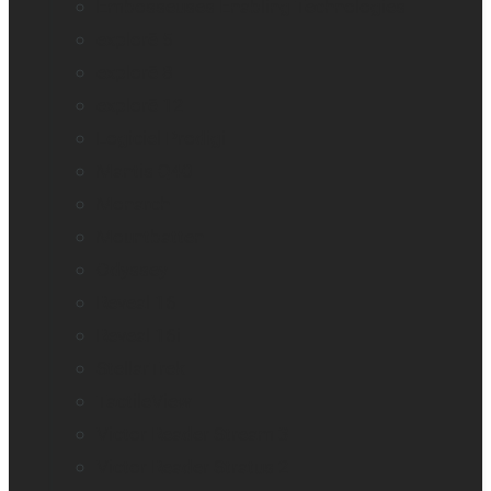
Embosseuses Enabling Technologies
explorē 5
explorē 8
explorē 12
Logiciel Prodigi
Mantis Q40
Monarch
Mountbatten
Odyssey
Reveal 16
Reveal 16i
StellarTrek
TactileView
Victor Reader Stream 3
Victor Reader Stratus 2