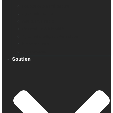
Loupes et agrandisseurs
Appareils braille
Assistants audio
Orientation & Mobilité
Appareil intelligent de lecture
Embosseuses
Accessoires
Soutien