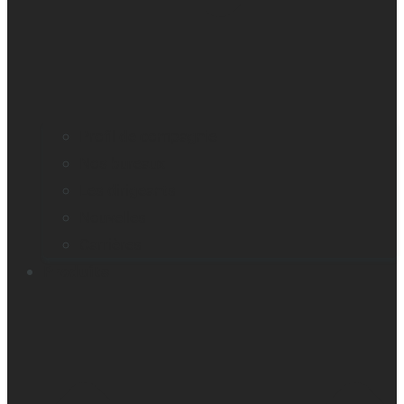
Profil de compagnie
Nos bureaux
Les dirigeants
Nouvelles
Carrières
Produits