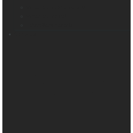
Victor Reader Stratus12 M
Victor Reader Trek
Échantillons Acapela
Contacts