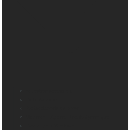
Education accessible
Perte de vision
Professionnels de la vue
Monarch – Appareil tactile dynamique
Prodigi pour Windows