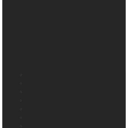
Application loupe de HumanWare
BrailleNote evolve
BrailleNote Touch Plus
Brailliant BI 20X
Brailliant BI 40X
Connect 12
Embosseuses Enabling Technologies