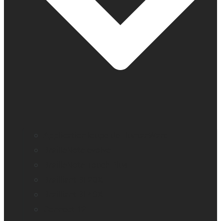
Application loupe de HumanWare
BrailleNote evolve
BrailleNote Touch Plus
Brailliant BI 20X
Brailliant BI 40X
Connect 12