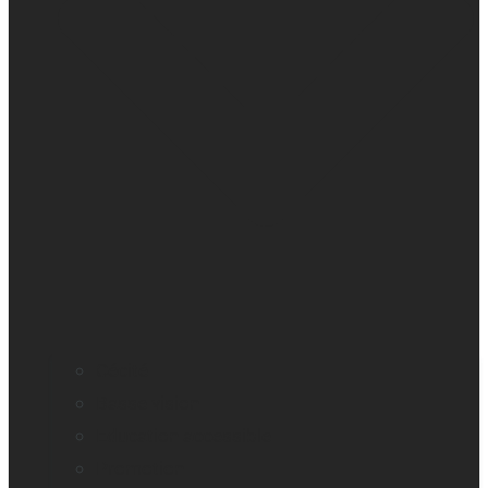
Cécité
Basse vision
Education accessible
Promotion