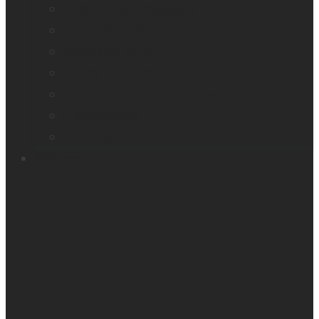
Loupes et agrandisseurs
Appareils braille
Assistants audio
Orientation & Mobilité
Appareil intelligent de lecture
Embosseuses
Accessoires
Soutien