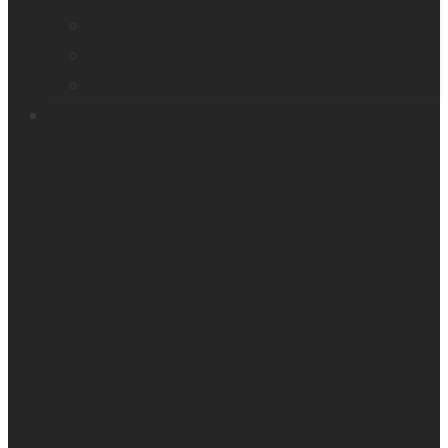
Victor Reader Stratus12 M
Victor Reader Trek
Échantillons Acapela
Contacts