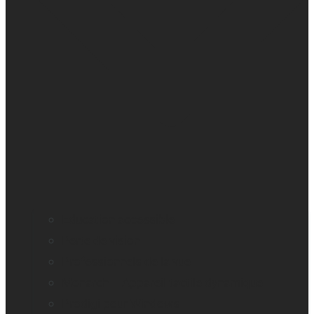
Education accessible
Perte de vision
Professionnels de la vue
Monarch – Appareil tactile dynamique
Prodigi pour Windows