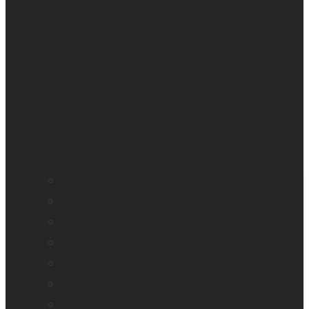
Application loupe de HumanWare
BrailleNote evolve
BrailleNote Touch Plus
Brailliant BI 20X
Brailliant BI 40X
Connect 12
Embosseuses Enabling Technologies