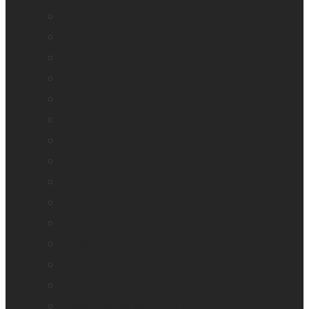
explorē 5
explorē 8
explorē 12
Logiciel Prodigi
Mantis Q40
Monarch
Mountbatten
Odyssey
Reveal 16
Reveal 16i
StellarTrek
TactileView
Victor Reader Stream 3
Victor Reader Stratus 2
Victor Reader Stratus4 M