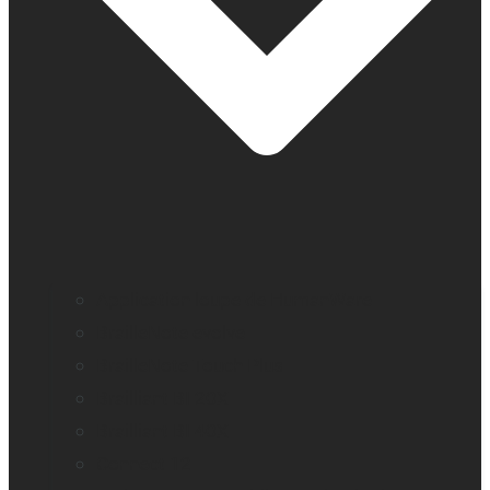
Application loupe de HumanWare
BrailleNote evolve
BrailleNote Touch Plus
Brailliant BI 20X
Brailliant BI 40X
Connect 12