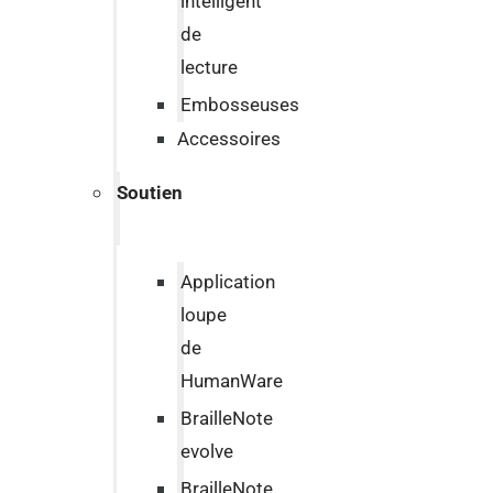
intelligent
de
lecture
Embosseuses
Accessoires
Soutien
Application
loupe
de
HumanWare
BrailleNote
evolve
BrailleNote