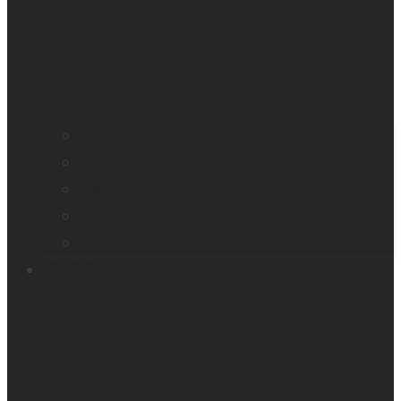
Profil de compagnie
Nos bureaux
Les dirigeants
Nouvelles
Carrières
Produits