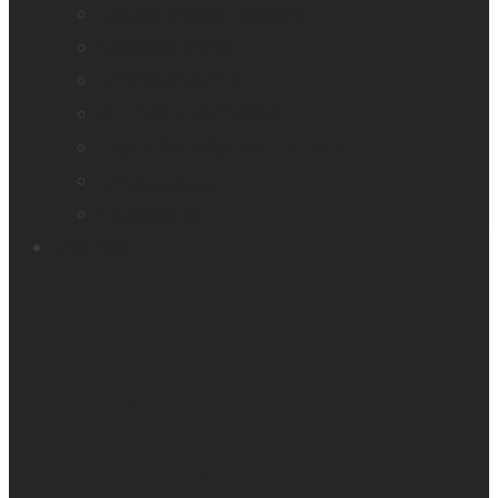
Loupes et agrandisseurs
Appareils braille
Assistants audio
Orientation & Mobilité
Appareil intelligent de lecture
Embosseuses
Accessoires
Soutien