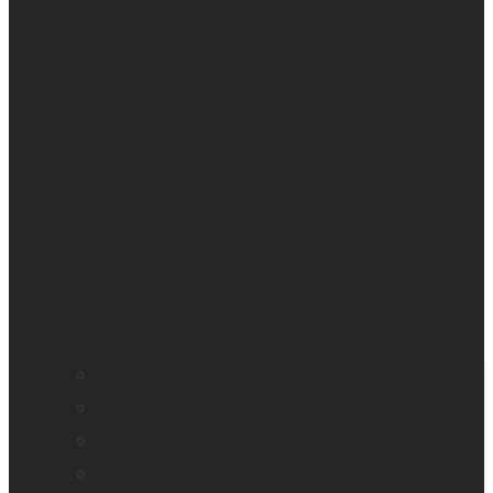
Cécité
Basse vision
Education accessible
Promotion