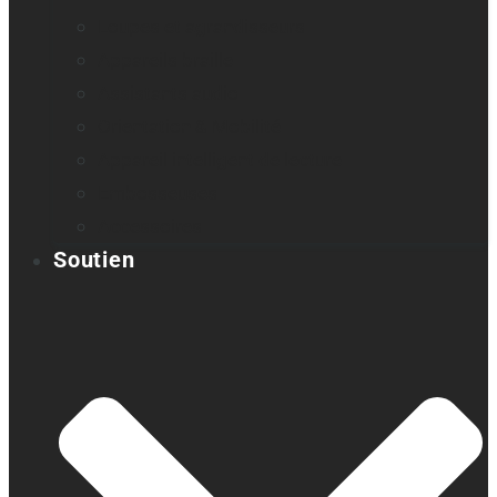
Loupes et agrandisseurs
Appareils braille
Assistants audio
Orientation & Mobilité
Appareil intelligent de lecture
Embosseuses
Accessoires
Soutien