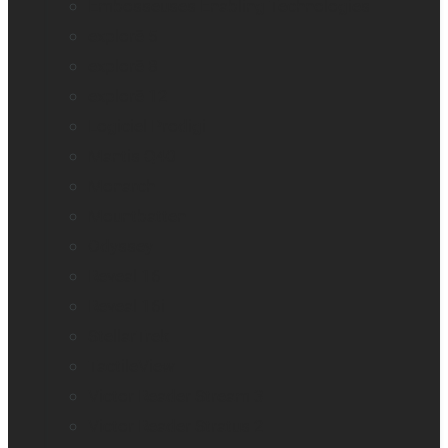
Embosseuses Enabling Technologies
explorē 5
explorē 8
explorē 12
Logiciel Prodigi
Mantis Q40
Monarch
Mountbatten
Odyssey
Reveal 16
Reveal 16i
StellarTrek
TactileView
Victor Reader Stream 3
Victor Reader Stratus 2