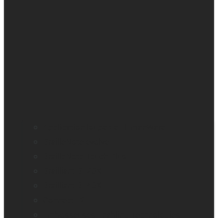
Application loupe de HumanWare
BrailleNote evolve
BrailleNote Touch Plus
Brailliant BI 20X
Brailliant BI 40X
Connect 12
Embosseuses Enabling Technologies