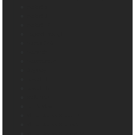
explorē 5
explorē 8
explorē 12
Logiciel Prodigi
Mantis Q40
Monarch
Mountbatten
Odyssey
Reveal 16
Reveal 16i
StellarTrek
TactileView
Victor Reader Stream 3
Victor Reader Stratus 2
Victor Reader Stratus4 M