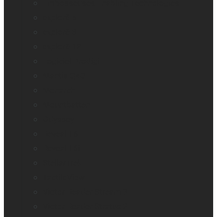
Embosseuses Enabling Technologies
explorē 5
explorē 8
explorē 12
Logiciel Prodigi
Mantis Q40
Monarch
Mountbatten
Odyssey
Reveal 16
Reveal 16i
StellarTrek
TactileView
Victor Reader Stream 3
Victor Reader Stratus 2