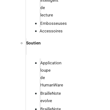
intelligent
de
lecture
Embosseuses
Accessoires
Soutien
Application
loupe
de
HumanWare
BrailleNote
evolve
BrailleNote