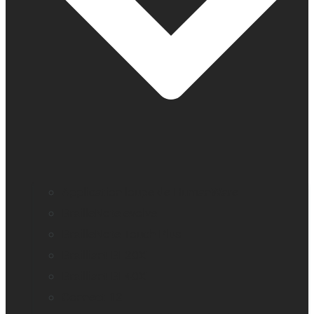
Application loupe de HumanWare
BrailleNote evolve
BrailleNote Touch Plus
Brailliant BI 20X
Brailliant BI 40X
Connect 12