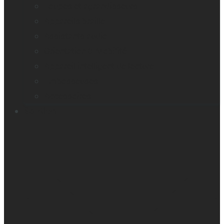
Loupes et agrandisseurs
Appareils braille
Assistants audio
Orientation & Mobilité
Appareil intelligent de lecture
Embosseuses
Accessoires
Soutien