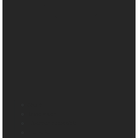
Cécité
Basse vision
Education accessible
Promotion