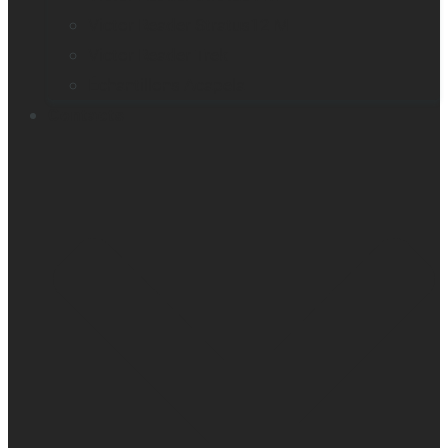
Victor Reader Stratus12 M
Victor Reader Trek
Échantillons Acapela
Contacts