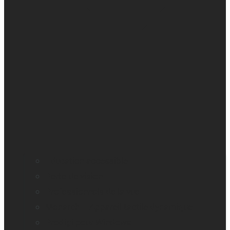
Education accessible
Perte de vision
Professionnels de la vue
Monarch – Appareil tactile dynamique
Prodigi pour Windows