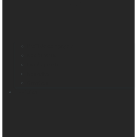
Profil de compagnie
Nos bureaux
Les dirigeants
Nouvelles
Carrières
Produits