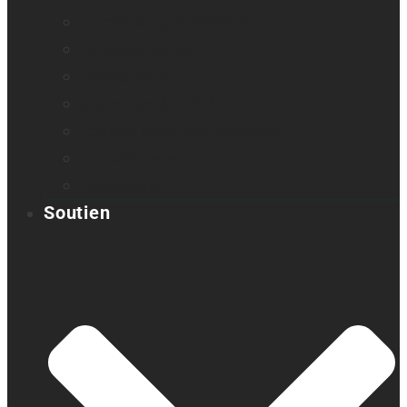
Loupes et agrandisseurs
Appareils braille
Assistants audio
Orientation & Mobilité
Appareil intelligent de lecture
Embosseuses
Accessoires
Soutien