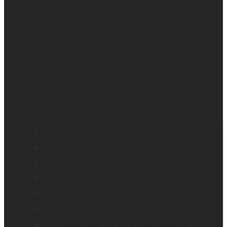
Application loupe de HumanWare
BrailleNote evolve
BrailleNote Touch Plus
Brailliant BI 20X
Brailliant BI 40X
Connect 12
Embosseuses Enabling Technologies