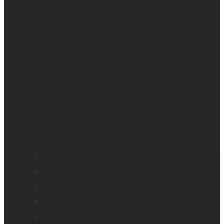
Education accessible
Perte de vision
Professionnels de la vue
Monarch – Appareil tactile dynamique
Prodigi pour Windows