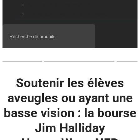
Gamme de loupes explorē
Événements, webinaires et balado
Liste d’attente pour le BrailleNote evolve QWERTY
Soutenir les élèves
aveugles ou ayant une
basse vision : la bourse
Jim Halliday