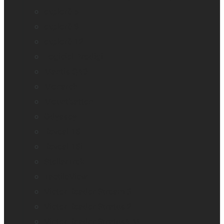
explorē 5
explorē 8
explorē 12
Logiciel Prodigi
Mantis Q40
Monarch
Mountbatten
Odyssey
Reveal 16
Reveal 16i
StellarTrek
TactileView
Victor Reader Stream 3
Victor Reader Stratus 2
Victor Reader Stratus4 M