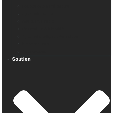
Loupes et agrandisseurs
Appareils braille
Assistants audio
Orientation & Mobilité
Appareil intelligent de lecture
Embosseuses
Accessoires
Soutien