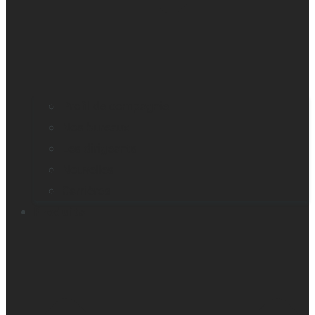
Profil de compagnie
Nos bureaux
Les dirigeants
Nouvelles
Carrières
Produits