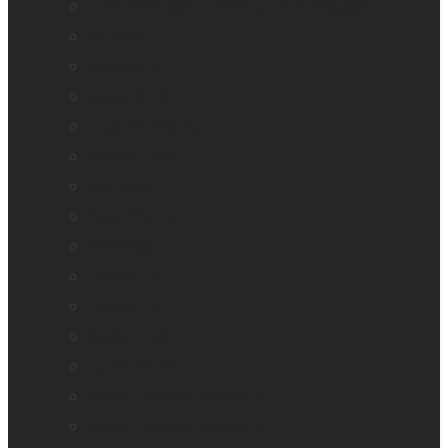
Embosseuses Enabling Technologies
explorē 5
explorē 8
explorē 12
Logiciel Prodigi
Mantis Q40
Monarch
Mountbatten
Odyssey
Reveal 16
Reveal 16i
StellarTrek
TactileView
Victor Reader Stream 3
Victor Reader Stratus 2