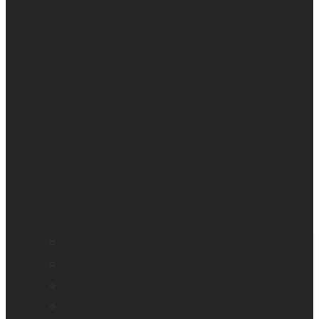
Cécité
Basse vision
Education accessible
Promotion