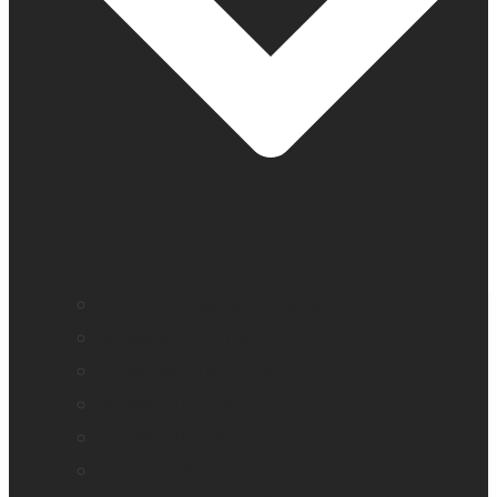
Application loupe de HumanWare
BrailleNote evolve
BrailleNote Touch Plus
Brailliant BI 20X
Brailliant BI 40X
Connect 12