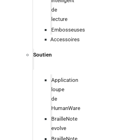
intelligent
de
lecture
Embosseuses
Accessoires
Soutien
Application
loupe
de
HumanWare
BrailleNote
evolve
BrailleNote