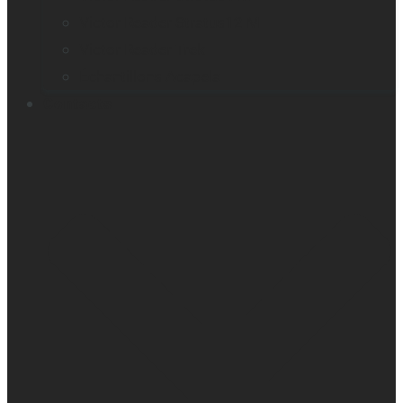
Victor Reader Stratus12 M
Victor Reader Trek
Échantillons Acapela
Contacts