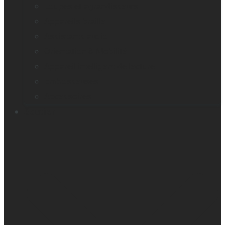
Loupes et agrandisseurs
Appareils braille
Assistants audio
Orientation & Mobilité
Appareil intelligent de lecture
Embosseuses
Accessoires
Soutien