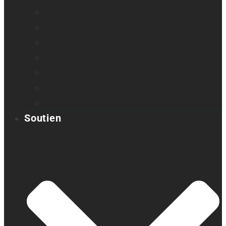
Loupes et agrandisseurs
Appareils braille
Assistants audio
Orientation & Mobilité
Appareil intelligent de lecture
Embosseuses
Accessoires
Soutien