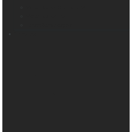
Victor Reader Stratus12 M
Victor Reader Trek
Échantillons Acapela
Contacts