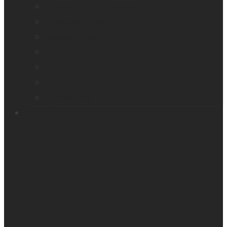
Loupes et agrandisseurs
Appareils braille
Assistants audio
Orientation & Mobilité
Appareil intelligent de lecture
Embosseuses
Accessoires
Soutien