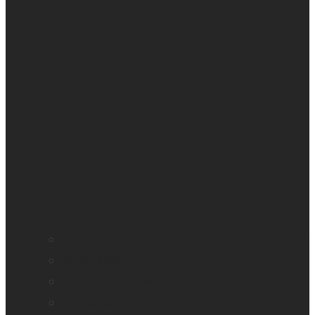
Cécité
Basse vision
Education accessible
Promotion