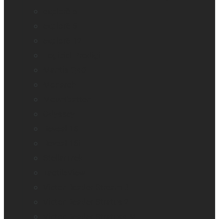
explorē 5
explorē 8
explorē 12
Logiciel Prodigi
Mantis Q40
Monarch
Mountbatten
Odyssey
Reveal 16
Reveal 16i
StellarTrek
TactileView
Victor Reader Stream 3
Victor Reader Stratus 2
Victor Reader Stratus4 M