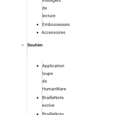
intelligent
de
lecture
Embosseuses
Accessoires
Soutien
Application
loupe
de
HumanWare
BrailleNote
evolve
BrailleNote