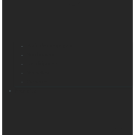
Profil de compagnie
Nos bureaux
Les dirigeants
Nouvelles
Carrières
Produits