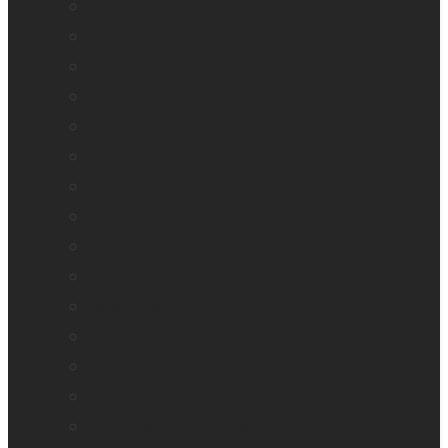
Embosseuses Enabling Technologies
explorē 5
explorē 8
explorē 12
Logiciel Prodigi
Mantis Q40
Monarch
Mountbatten
Odyssey
Reveal 16
Reveal 16i
StellarTrek
TactileView
Victor Reader Stream 3
Victor Reader Stratus 2