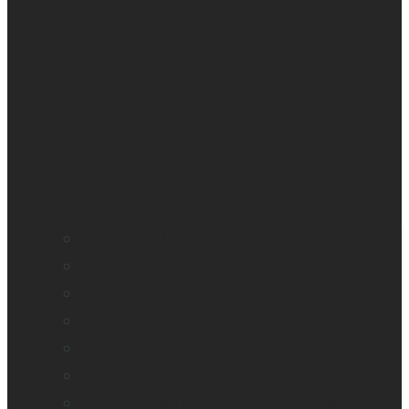
Application loupe de HumanWare
BrailleNote evolve
BrailleNote Touch Plus
Brailliant BI 20X
Brailliant BI 40X
Connect 12
Embosseuses Enabling Technologies