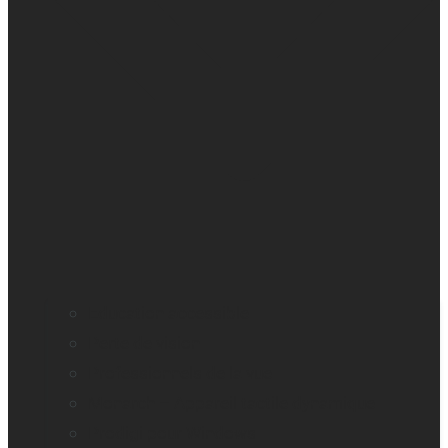
Education accessible
Perte de vision
Professionnels de la vue
Monarch – Appareil tactile dynamique
Prodigi pour Windows