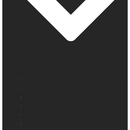
Application loupe de HumanWare
BrailleNote evolve
BrailleNote Touch Plus
Brailliant BI 20X
Brailliant BI 40X
Connect 12