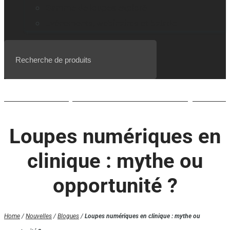
Gamme de loupes explorē
Événements, webinaires et balado
Liste d’attente pour le BrailleNote evolve QWERTY
Loupes numériques en
clinique : mythe ou
opportunité ?
Home
/
Nouvelles
/
Blogues
/
Loupes numériques en clinique : mythe ou