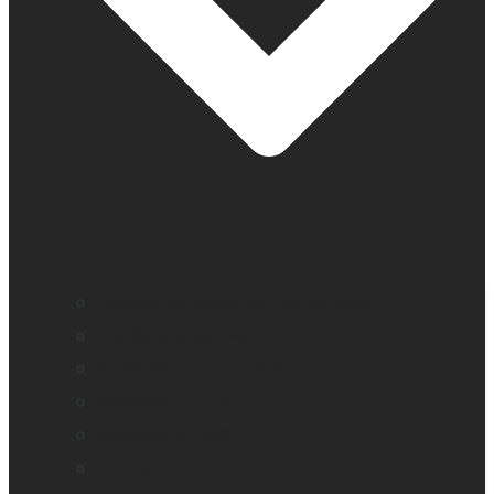
Application loupe de HumanWare
BrailleNote evolve
BrailleNote Touch Plus
Brailliant BI 20X
Brailliant BI 40X
Connect 12