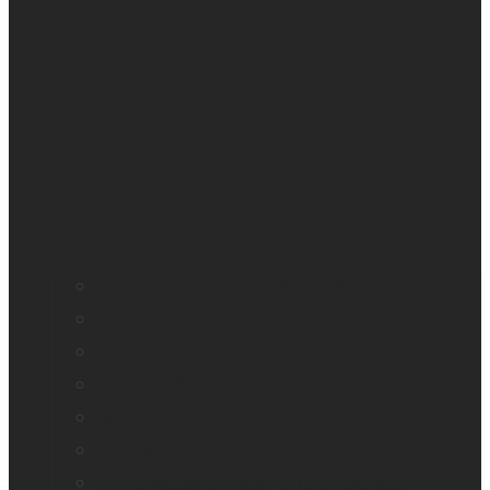
Application loupe de HumanWare
BrailleNote evolve
BrailleNote Touch Plus
Brailliant BI 20X
Brailliant BI 40X
Connect 12
Embosseuses Enabling Technologies