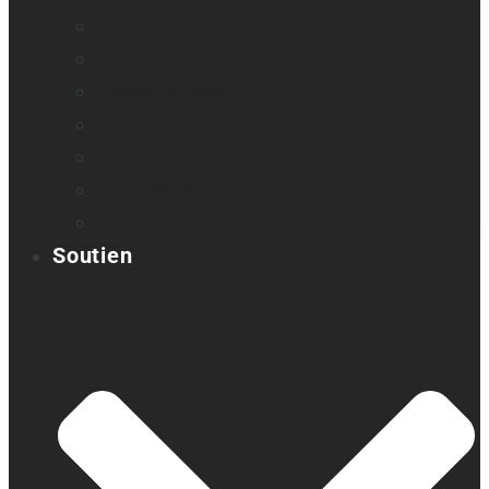
Loupes et agrandisseurs
Appareils braille
Assistants audio
Orientation & Mobilité
Appareil intelligent de lecture
Embosseuses
Accessoires
Soutien