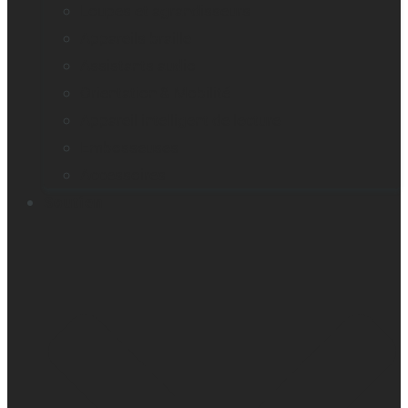
Loupes et agrandisseurs
Appareils braille
Assistants audio
Orientation & Mobilité
Appareil intelligent de lecture
Embosseuses
Accessoires
Soutien