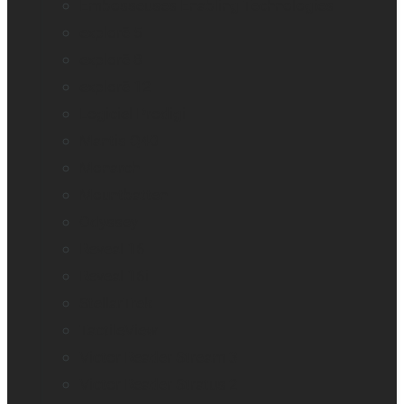
Embosseuses Enabling Technologies
explorē 5
explorē 8
explorē 12
Logiciel Prodigi
Mantis Q40
Monarch
Mountbatten
Odyssey
Reveal 16
Reveal 16i
StellarTrek
TactileView
Victor Reader Stream 3
Victor Reader Stratus 2