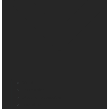
Cécité
Basse vision
Education accessible
Promotion