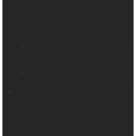
Profil de compagnie
Nos bureaux
Les dirigeants
Nouvelles
Carrières
Produits