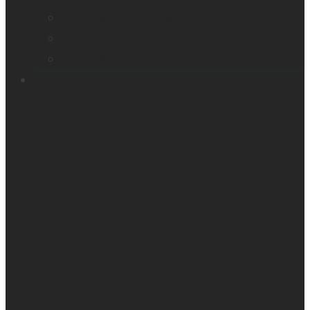
Victor Reader Stratus12 M
Victor Reader Trek
Échantillons Acapela
Contacts