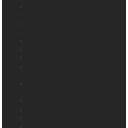
explorē 5
explorē 8
explorē 12
Logiciel Prodigi
Mantis Q40
Monarch
Mountbatten
Odyssey
Reveal 16
Reveal 16i
StellarTrek
TactileView
Victor Reader Stream 3
Victor Reader Stratus 2
Victor Reader Stratus4 M