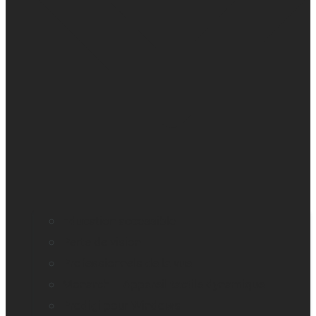
Education accessible
Perte de vision
Professionnels de la vue
Monarch – Appareil tactile dynamique
Prodigi pour Windows