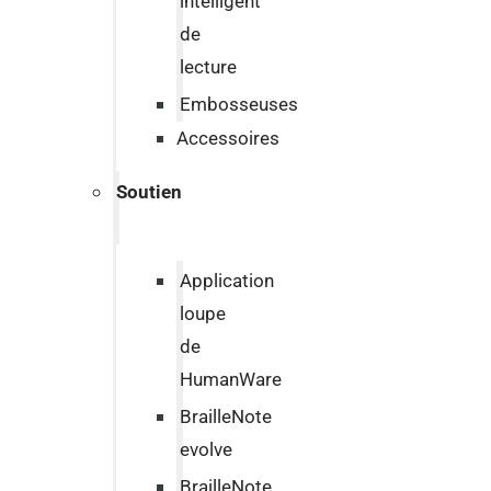
intelligent
de
lecture
Embosseuses
Accessoires
Soutien
Application
loupe
de
HumanWare
BrailleNote
evolve
BrailleNote