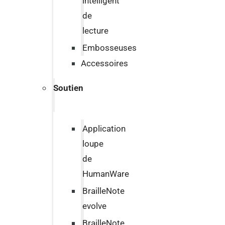
intelligent
de
lecture
Embosseuses
Accessoires
Soutien
Application
loupe
de
HumanWare
BrailleNote
evolve
BrailleNote