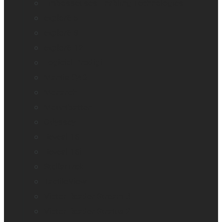
Embosseuses Enabling Technologies
explorē 5
explorē 8
explorē 12
Logiciel Prodigi
Mantis Q40
Monarch
Mountbatten
Odyssey
Reveal 16
Reveal 16i
StellarTrek
TactileView
Victor Reader Stream 3
Victor Reader Stratus 2