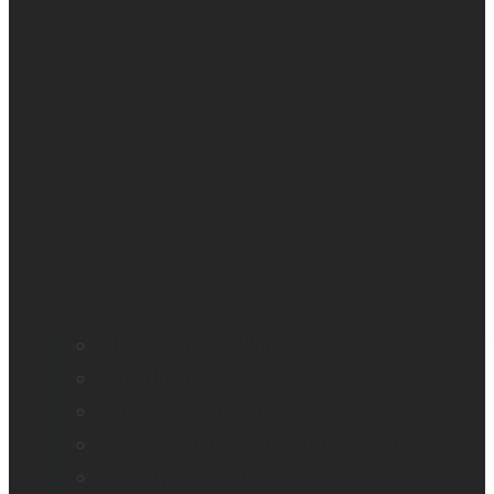
Education accessible
Perte de vision
Professionnels de la vue
Monarch – Appareil tactile dynamique
Prodigi pour Windows