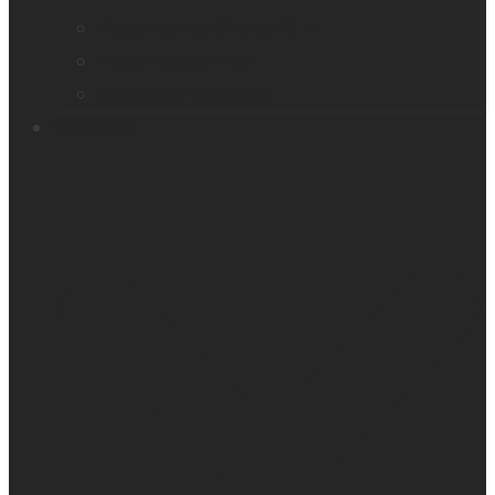
Victor Reader Stratus12 M
Victor Reader Trek
Échantillons Acapela
Contacts