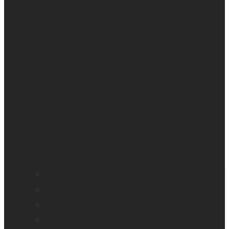
Cécité
Basse vision
Education accessible
Promotion