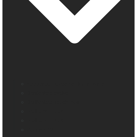
Application loupe de HumanWare
BrailleNote evolve
BrailleNote Touch Plus
Brailliant BI 20X
Brailliant BI 40X
Connect 12