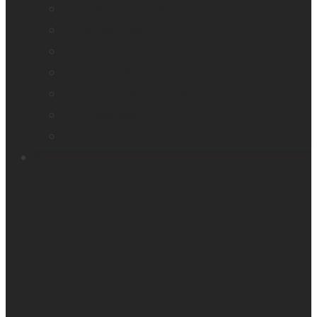
Loupes et agrandisseurs
Appareils braille
Assistants audio
Orientation & Mobilité
Appareil intelligent de lecture
Embosseuses
Accessoires
Soutien