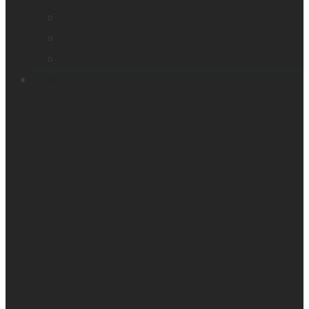
Victor Reader Stratus12 M
Victor Reader Trek
Échantillons Acapela
Contacts