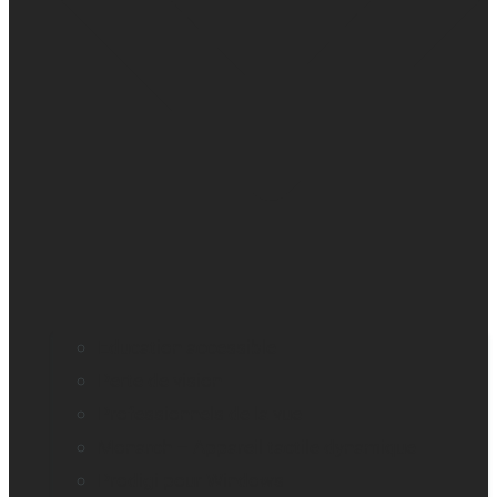
Education accessible
Perte de vision
Professionnels de la vue
Monarch – Appareil tactile dynamique
Prodigi pour Windows