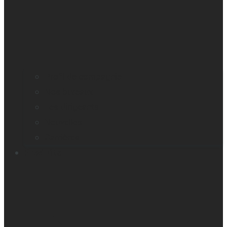
Profil de compagnie
Nos bureaux
Les dirigeants
Nouvelles
Carrières
Produits