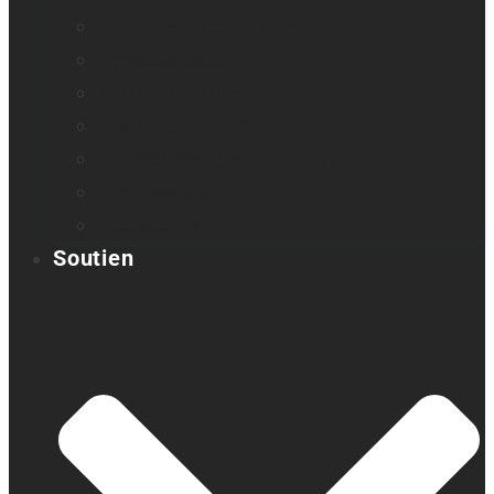
Loupes et agrandisseurs
Appareils braille
Assistants audio
Orientation & Mobilité
Appareil intelligent de lecture
Embosseuses
Accessoires
Soutien