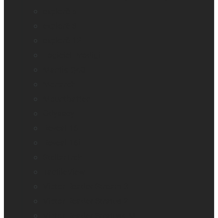
explorē 5
explorē 8
explorē 12
Logiciel Prodigi
Mantis Q40
Monarch
Mountbatten
Odyssey
Reveal 16
Reveal 16i
StellarTrek
TactileView
Victor Reader Stream 3
Victor Reader Stratus 2
Victor Reader Stratus4 M