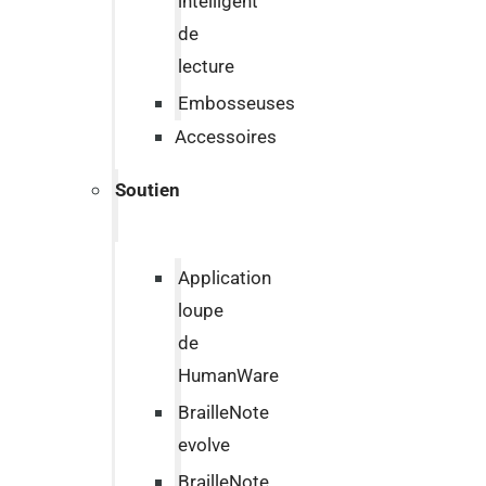
intelligent
de
lecture
Embosseuses
Accessoires
Soutien
Application
loupe
de
HumanWare
BrailleNote
evolve
BrailleNote