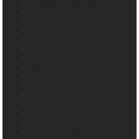
Embosseuses Enabling Technologies
explorē 5
explorē 8
explorē 12
Logiciel Prodigi
Mantis Q40
Monarch
Mountbatten
Odyssey
Reveal 16
Reveal 16i
StellarTrek
TactileView
Victor Reader Stream 3
Victor Reader Stratus 2