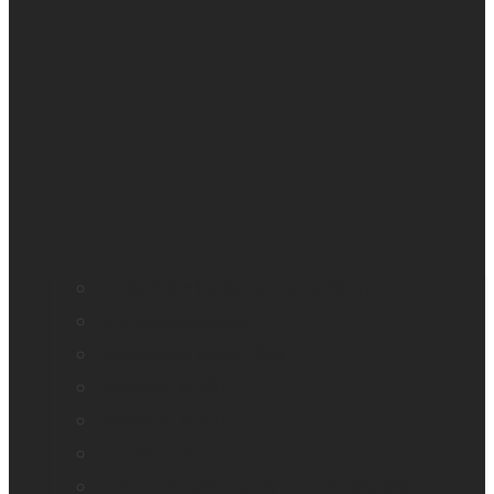
Application loupe de HumanWare
BrailleNote evolve
BrailleNote Touch Plus
Brailliant BI 20X
Brailliant BI 40X
Connect 12
Embosseuses Enabling Technologies