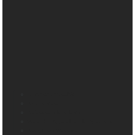
Education accessible
Perte de vision
Professionnels de la vue
Monarch – Appareil tactile dynamique
Prodigi pour Windows