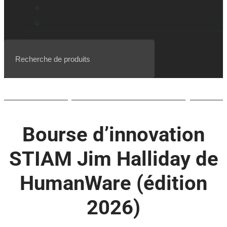
Gamme de loupes explorē
Événements, webinaires et balado
Liste d’attente pour le BrailleNote evolve QWERTY
Bourse d’innovation
STIAM Jim Halliday de
HumanWare (édition
2026)