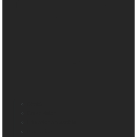
Cécité
Basse vision
Education accessible
Promotion