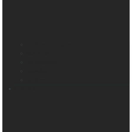
Profil de compagnie
Nos bureaux
Les dirigeants
Nouvelles
Carrières
Produits