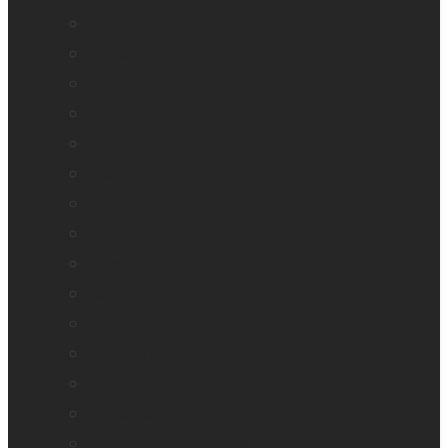
explorē 5
explorē 8
explorē 12
Logiciel Prodigi
Mantis Q40
Monarch
Mountbatten
Odyssey
Reveal 16
Reveal 16i
StellarTrek
TactileView
Victor Reader Stream 3
Victor Reader Stratus 2
Victor Reader Stratus4 M