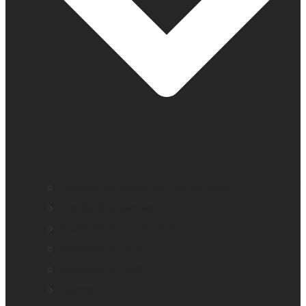
Application loupe de HumanWare
BrailleNote evolve
BrailleNote Touch Plus
Brailliant BI 20X
Brailliant BI 40X
Connect 12