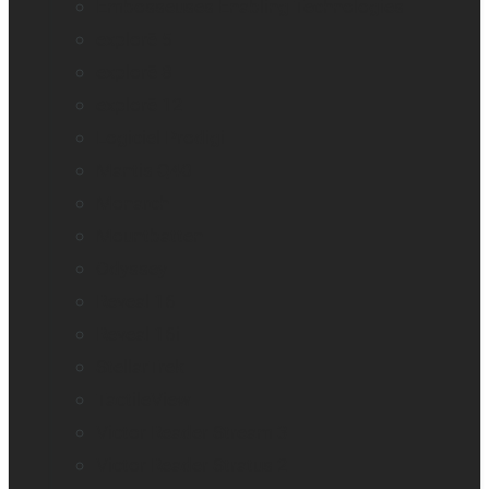
Embosseuses Enabling Technologies
explorē 5
explorē 8
explorē 12
Logiciel Prodigi
Mantis Q40
Monarch
Mountbatten
Odyssey
Reveal 16
Reveal 16i
StellarTrek
TactileView
Victor Reader Stream 3
Victor Reader Stratus 2