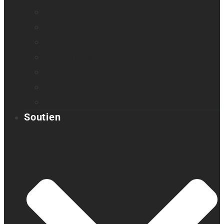
Loupes et agrandisseurs
Appareils braille
Assistants audio
Orientation & Mobilité
Appareil intelligent de lecture
Embosseuses
Accessoires
Soutien