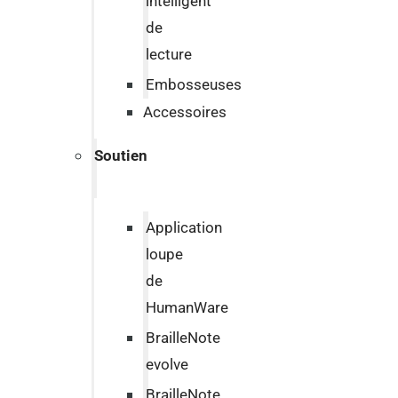
intelligent
de
lecture
Embosseuses
Accessoires
Soutien
Application
loupe
de
HumanWare
BrailleNote
evolve
BrailleNote