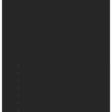
Application loupe de HumanWare
BrailleNote evolve
BrailleNote Touch Plus
Brailliant BI 20X
Brailliant BI 40X
Connect 12
Embosseuses Enabling Technologies