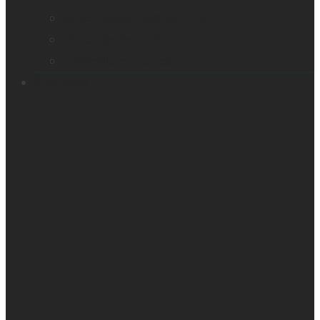
Victor Reader Stratus12 M
Victor Reader Trek
Échantillons Acapela
Contacts