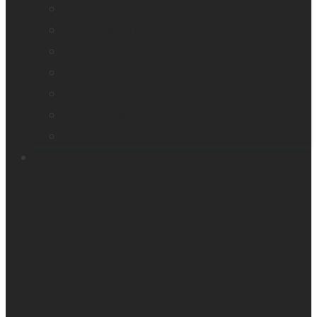
Loupes et agrandisseurs
Appareils braille
Assistants audio
Orientation & Mobilité
Appareil intelligent de lecture
Embosseuses
Accessoires
Soutien