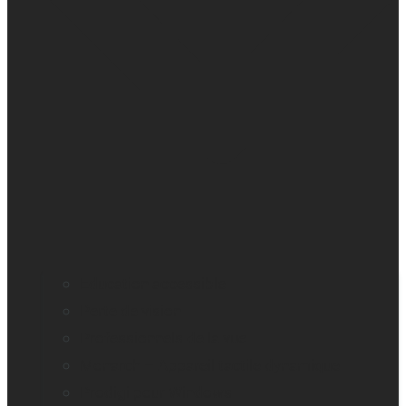
Education accessible
Perte de vision
Professionnels de la vue
Monarch – Appareil tactile dynamique
Prodigi pour Windows