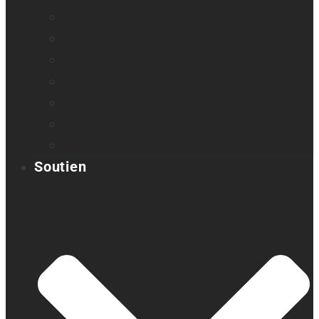
Loupes et agrandisseurs
Appareils braille
Assistants audio
Orientation & Mobilité
Appareil intelligent de lecture
Embosseuses
Accessoires
Soutien