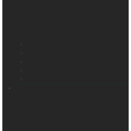
Profil de compagnie
Nos bureaux
Les dirigeants
Nouvelles
Carrières
Produits