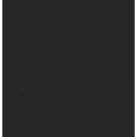
Application loupe de HumanWare
BrailleNote evolve
BrailleNote Touch Plus
Brailliant BI 20X
Brailliant BI 40X
Connect 12
Embosseuses Enabling Technologies