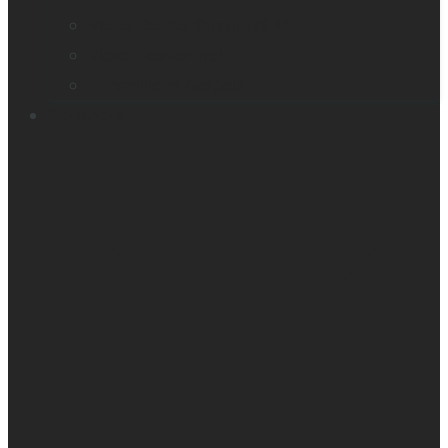
Victor Reader Stratus12 M
Victor Reader Trek
Échantillons Acapela
Contacts