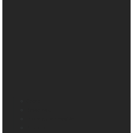
Cécité
Basse vision
Education accessible
Promotion