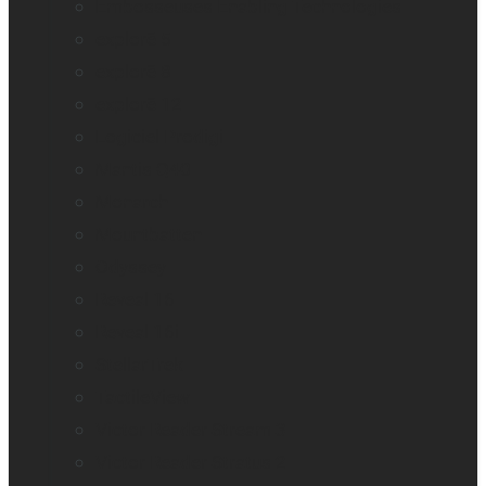
Embosseuses Enabling Technologies
explorē 5
explorē 8
explorē 12
Logiciel Prodigi
Mantis Q40
Monarch
Mountbatten
Odyssey
Reveal 16
Reveal 16i
StellarTrek
TactileView
Victor Reader Stream 3
Victor Reader Stratus 2