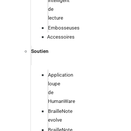
intelligent
de
lecture
Embosseuses
Accessoires
Soutien
Application
loupe
de
HumanWare
BrailleNote
evolve
BrailleNote