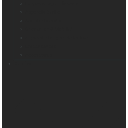
Loupes et agrandisseurs
Appareils braille
Assistants audio
Orientation & Mobilité
Appareil intelligent de lecture
Embosseuses
Accessoires
Soutien