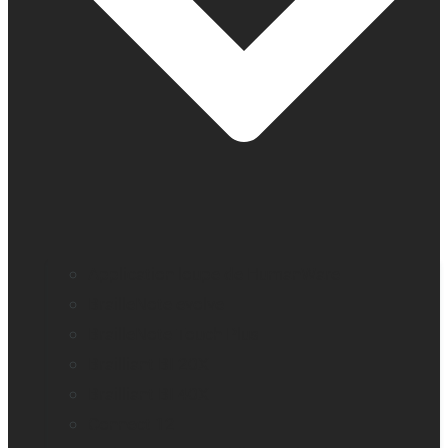
Application loupe de HumanWare
BrailleNote evolve
BrailleNote Touch Plus
Brailliant BI 20X
Brailliant BI 40X
Connect 12