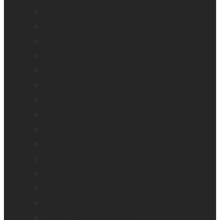
explorē 5
explorē 8
explorē 12
Logiciel Prodigi
Mantis Q40
Monarch
Mountbatten
Odyssey
Reveal 16
Reveal 16i
StellarTrek
TactileView
Victor Reader Stream 3
Victor Reader Stratus 2
Victor Reader Stratus4 M