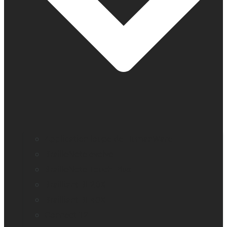
Application loupe de HumanWare
BrailleNote evolve
BrailleNote Touch Plus
Brailliant BI 20X
Brailliant BI 40X
Connect 12