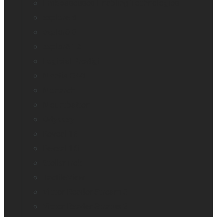
Embosseuses Enabling Technologies
explorē 5
explorē 8
explorē 12
Logiciel Prodigi
Mantis Q40
Monarch
Mountbatten
Odyssey
Reveal 16
Reveal 16i
StellarTrek
TactileView
Victor Reader Stream 3
Victor Reader Stratus 2