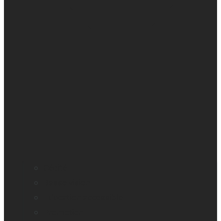
Cécité
Basse vision
Education accessible
Promotion