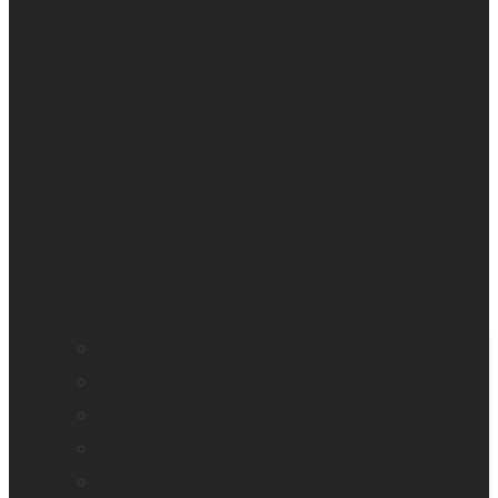
Education accessible
Perte de vision
Professionnels de la vue
Monarch – Appareil tactile dynamique
Prodigi pour Windows