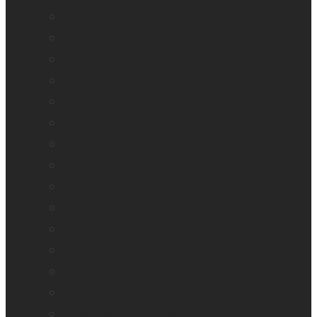
explorē 5
explorē 8
explorē 12
Logiciel Prodigi
Mantis Q40
Monarch
Mountbatten
Odyssey
Reveal 16
Reveal 16i
StellarTrek
TactileView
Victor Reader Stream 3
Victor Reader Stratus 2
Victor Reader Stratus4 M