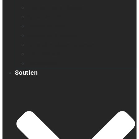
Loupes et agrandisseurs
Appareils braille
Assistants audio
Orientation & Mobilité
Appareil intelligent de lecture
Embosseuses
Accessoires
Soutien