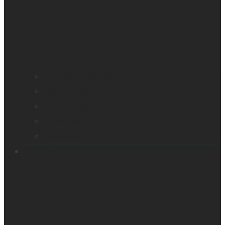
Profil de compagnie
Nos bureaux
Les dirigeants
Nouvelles
Carrières
Produits