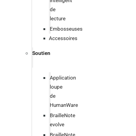
intelligent
de
lecture
Embosseuses
Accessoires
Soutien
Application
loupe
de
HumanWare
BrailleNote
evolve
BrailleNote