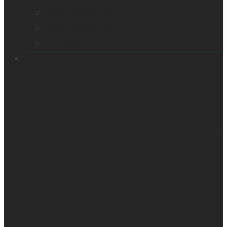
Victor Reader Stratus12 M
Victor Reader Trek
Échantillons Acapela
Contacts