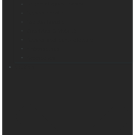
Loupes et agrandisseurs
Appareils braille
Assistants audio
Orientation & Mobilité
Appareil intelligent de lecture
Embosseuses
Accessoires
Soutien