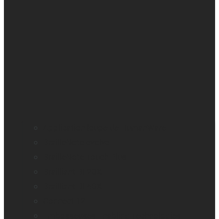
Application loupe de HumanWare
BrailleNote evolve
BrailleNote Touch Plus
Brailliant BI 20X
Brailliant BI 40X
Connect 12
Embosseuses Enabling Technologies