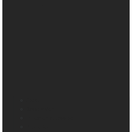
Cécité
Basse vision
Education accessible
Promotion