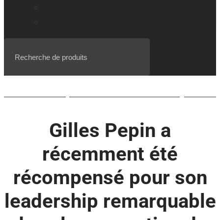
Gamme de loupes explorē
Événements, webinaires et balado
Liste d’attente pour le BrailleNote evolve QWERTY
Gilles Pepin a
récemment été
récompensé pour son
leadership remarquable