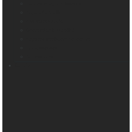
Loupes et agrandisseurs
Appareils braille
Assistants audio
Orientation & Mobilité
Appareil intelligent de lecture
Embosseuses
Accessoires
Soutien