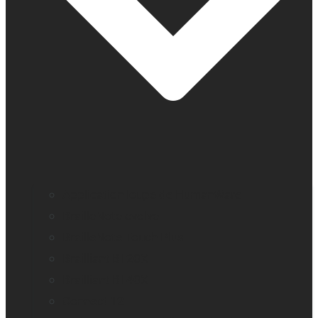
Application loupe de HumanWare
BrailleNote evolve
BrailleNote Touch Plus
Brailliant BI 20X
Brailliant BI 40X
Connect 12