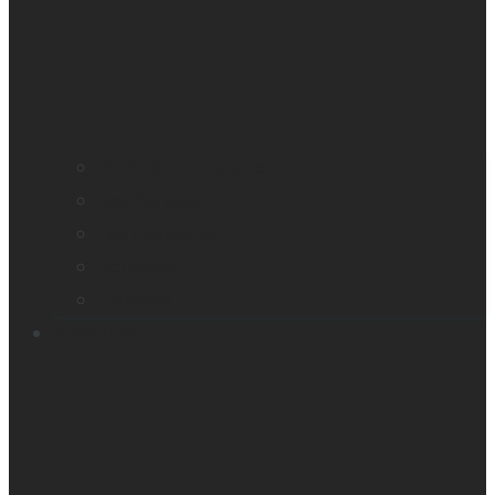
Profil de compagnie
Nos bureaux
Les dirigeants
Nouvelles
Carrières
Produits