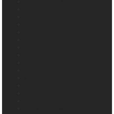
Embosseuses Enabling Technologies
explorē 5
explorē 8
explorē 12
Logiciel Prodigi
Mantis Q40
Monarch
Mountbatten
Odyssey
Reveal 16
Reveal 16i
StellarTrek
TactileView
Victor Reader Stream 3
Victor Reader Stratus 2