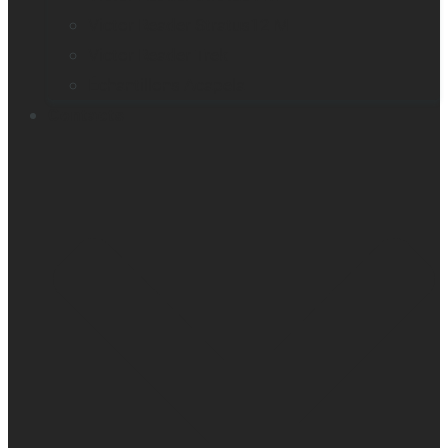
Victor Reader Stratus12 M
Victor Reader Trek
Échantillons Acapela
Contacts