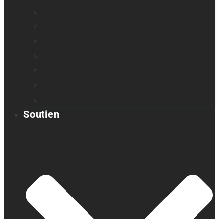
Loupes et agrandisseurs
Appareils braille
Assistants audio
Orientation & Mobilité
Appareil intelligent de lecture
Embosseuses
Accessoires
Soutien