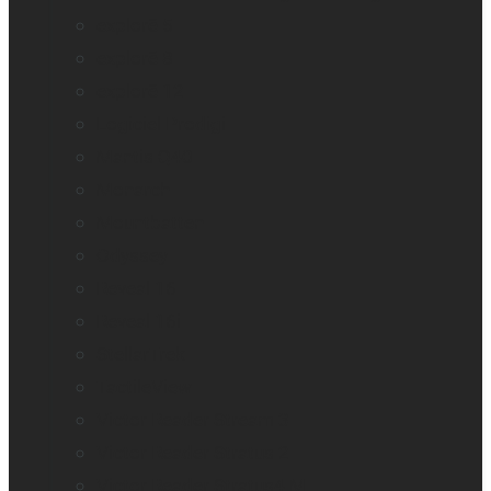
explorē 5
explorē 8
explorē 12
Logiciel Prodigi
Mantis Q40
Monarch
Mountbatten
Odyssey
Reveal 16
Reveal 16i
StellarTrek
TactileView
Victor Reader Stream 3
Victor Reader Stratus 2
Victor Reader Stratus4 M