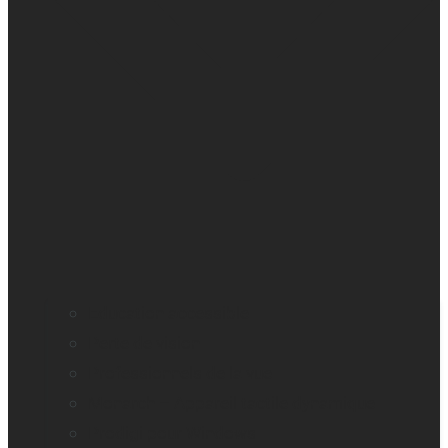
Education accessible
Perte de vision
Professionnels de la vue
Monarch – Appareil tactile dynamique
Prodigi pour Windows