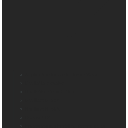
Application loupe de HumanWare
BrailleNote evolve
BrailleNote Touch Plus
Brailliant BI 20X
Brailliant BI 40X
Connect 12
Embosseuses Enabling Technologies