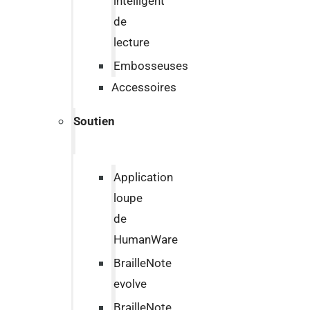
intelligent
de
lecture
Embosseuses
Accessoires
Soutien
Application
loupe
de
HumanWare
BrailleNote
evolve
BrailleNote