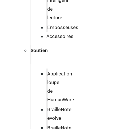
intelligent
de
lecture
Embosseuses
Accessoires
Soutien
Application
loupe
de
HumanWare
BrailleNote
evolve
BrailleNote