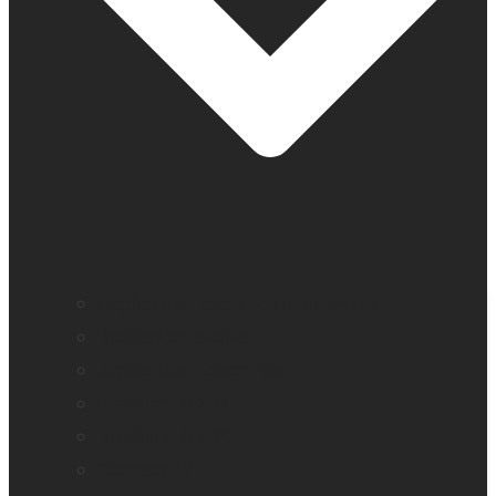
Application loupe de HumanWare
BrailleNote evolve
BrailleNote Touch Plus
Brailliant BI 20X
Brailliant BI 40X
Connect 12