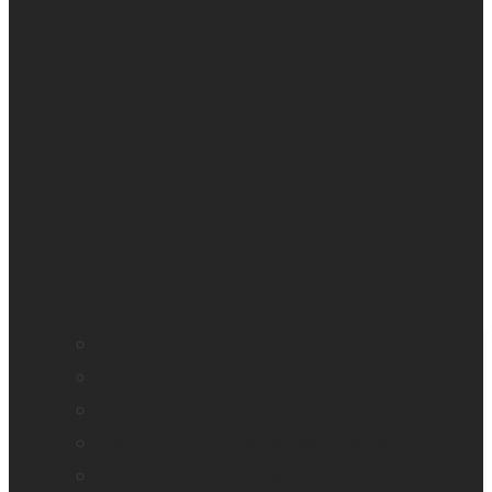
Education accessible
Perte de vision
Professionnels de la vue
Monarch – Appareil tactile dynamique
Prodigi pour Windows