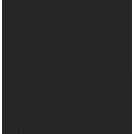
Application loupe de HumanWare
BrailleNote evolve
BrailleNote Touch Plus
Brailliant BI 20X
Brailliant BI 40X
Connect 12
Embosseuses Enabling Technologies