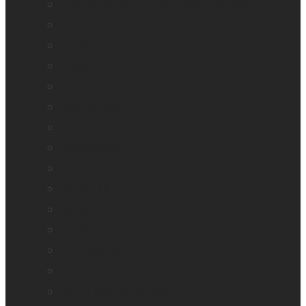
Embosseuses Enabling Technologies
explorē 5
explorē 8
explorē 12
Logiciel Prodigi
Mantis Q40
Monarch
Mountbatten
Odyssey
Reveal 16
Reveal 16i
StellarTrek
TactileView
Victor Reader Stream 3
Victor Reader Stratus 2