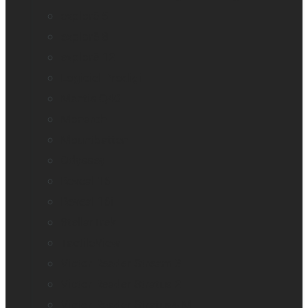
explorē 5
explorē 8
explorē 12
Logiciel Prodigi
Mantis Q40
Monarch
Mountbatten
Odyssey
Reveal 16
Reveal 16i
StellarTrek
TactileView
Victor Reader Stream 3
Victor Reader Stratus 2
Victor Reader Stratus4 M