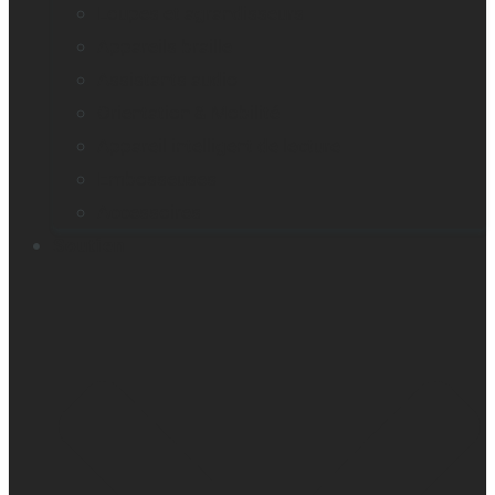
Loupes et agrandisseurs
Appareils braille
Assistants audio
Orientation & Mobilité
Appareil intelligent de lecture
Embosseuses
Accessoires
Soutien