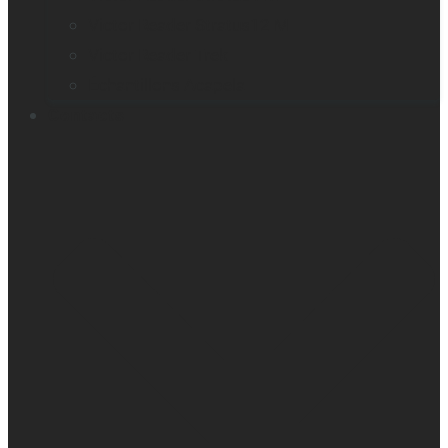
Victor Reader Stratus12 M
Victor Reader Trek
Échantillons Acapela
Contacts