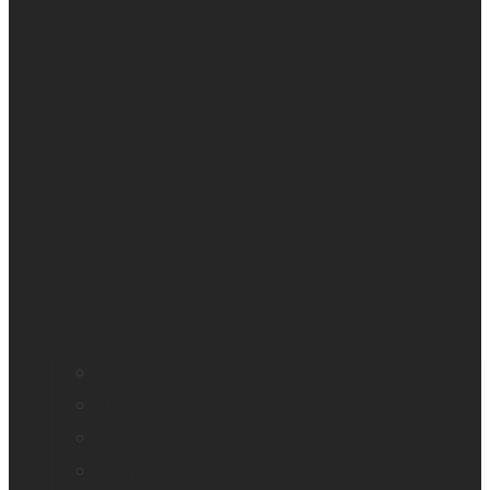
Cécité
Basse vision
Education accessible
Promotion