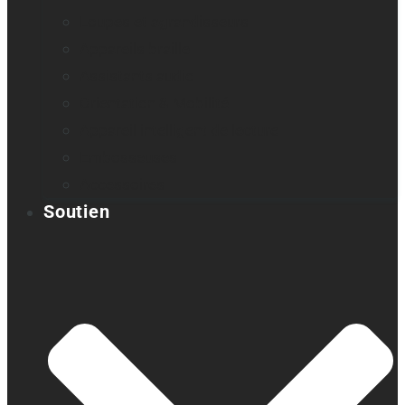
Loupes et agrandisseurs
Appareils braille
Assistants audio
Orientation & Mobilité
Appareil intelligent de lecture
Embosseuses
Accessoires
Soutien