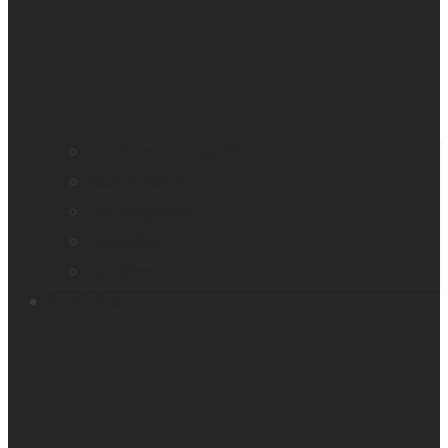
Profil de compagnie
Nos bureaux
Les dirigeants
Nouvelles
Carrières
Produits