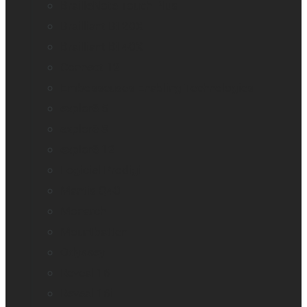
BrailleNote Touch Plus
Brailliant BI 20X
Brailliant BI 40X
Connect 12
Embosseuses Enabling Technologies
explorē 5
explorē 8
explorē 12
Logiciel Prodigi
Mantis Q40
Monarch
Mountbatten
Odyssey
Reveal 16
Reveal 16i