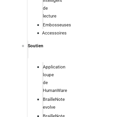
intelligent
de
lecture
Embosseuses
Accessoires
Soutien
Application
loupe
de
HumanWare
BrailleNote
evolve
BrailleNote