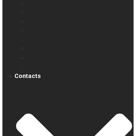
StellarTrek
TactileView
Victor Reader Stream 3
Victor Reader Stratus 2
Victor Reader Stratus4 M
Victor Reader Stratus12 M
Victor Reader Trek
Échantillons Acapela
Contacts