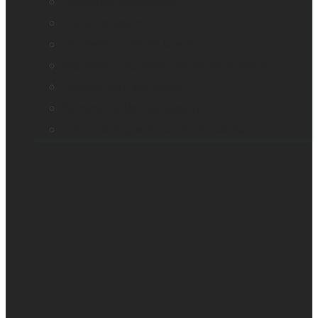
Education accessible
Perte de vision
Professionnels de la vue
Monarch – Appareil tactile dynamique
Prodigi pour Windows
Gamme de loupes explorē
Événements, webinaires et balado