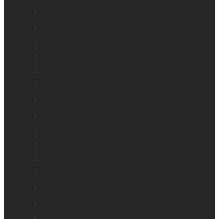
Brailliant BI 20X
Brailliant BI 40X
Connect 12
Embosseuses Enabling Technologies
explorē 5
explorē 8
explorē 12
Logiciel Prodigi
Mantis Q40
Monarch
Mountbatten
Odyssey
Reveal 16
Reveal 16i
StellarTrek