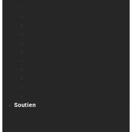
Cécité
Basse vision
Education accessible
Promotion
Loupes et agrandisseurs
Appareils braille
Assistants audio
Orientation & Mobilité
Appareil intelligent de lecture
Embosseuses
Accessoires
Soutien