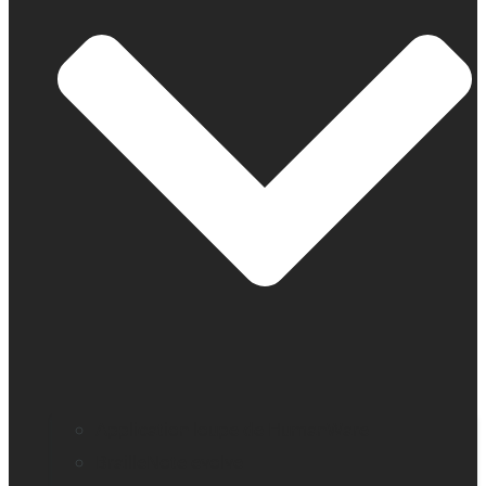
Application loupe de HumanWare
BrailleNote evolve