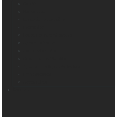
Cécité
Basse vision
Education accessible
Promotion
Loupes et agrandisseurs
Appareils braille
Assistants audio
Orientation & Mobilité
Appareil intelligent de lecture
Embosseuses
Accessoires
Soutien