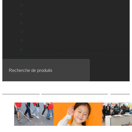
Perte de vision
Professionnels de la vue
Monarch – Appareil tactile dynamique
Prodigi pour Windows
Gamme de loupes explorē
Événements, webinaires et balado
Liste d’attente pour le BrailleNote evolve QWERTY