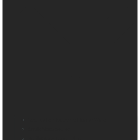
Application loupe de HumanWare
BrailleNote evolve
BrailleNote Touch Plus