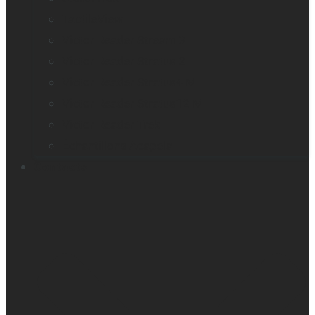
TactileView
Victor Reader Stream 3
Victor Reader Stratus 2
Victor Reader Stratus4 M
Victor Reader Stratus12 M
Victor Reader Trek
Échantillons Acapela
Contacts